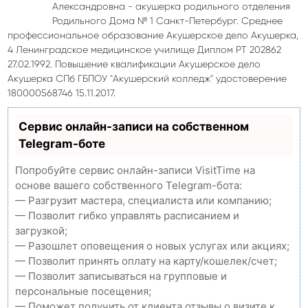
Александровна - акушерка родильного отделения
Родильного Дома № 1 Санкт-Петербург. Среднее
профессиональное образование Акушерское дело Акушерка,
4 Ленинградское медицинское училище Диплом РТ 202862
27.02.1992. Повышение квалификации Акушерское дело
Акушерка СПб ГБПОУ "Акушерский колледж" удостоверение
180000568746 15.11.2017.
Сервис онлайн-записи на собственном
Telegram-боте
Попробуйте сервис онлайн-записи VisitTime на
основе вашего собственного Telegram-бота:
— Разгрузит мастера, специалиста или компанию;
— Позволит гибко управлять расписанием и
загрузкой;
— Разошлет оповещения о новых услугах или акциях;
— Позволит принять оплату на карту/кошелек/счет;
— Позволит записываться на групповые и
персональные посещения;
— Поможет получить от клиента отзывы о визите к