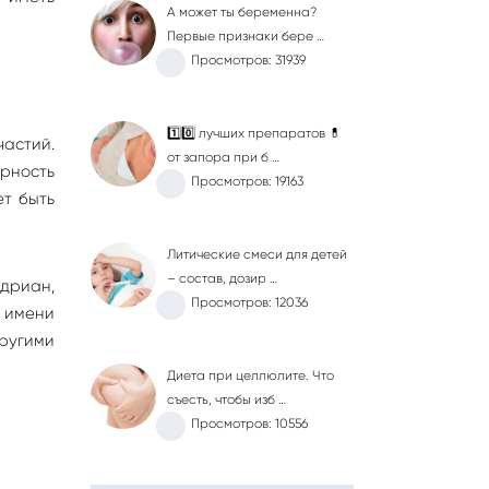
А может ты беременна?
Первые признаки бере …
Просмотров: 31939
1️⃣0️⃣ лучших препаратов 💊
частий.
от запора при б …
ерность
Просмотров: 19163
ет быть
Литические смеси для детей
– состав, дозир …
Адриан,
Просмотров: 12036
а имени
другими
Диета при целлюлите. Что
съесть, чтобы изб …
Просмотров: 10556