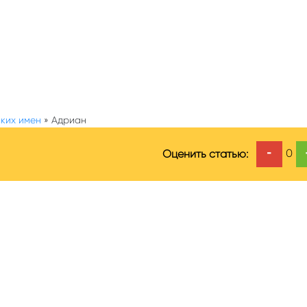
ких имен
»
Адриан
-
0
Оценить статью: