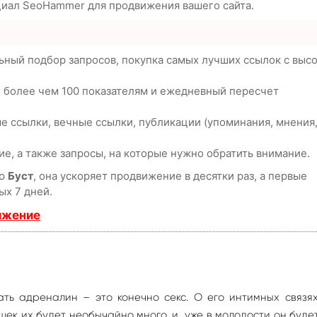
циал SeoHammer для продвижения вашего сайта.
ьный подбор запросов, покупка самых лучших ссылок с выс
о более чем 100 показателям и ежедневный пересчет
е ссылки, вечные ссылки, публикации (упоминания, мнения
е, а также запросы, на которые нужно обратить внимание.
ию
Буст
, она ускоряет продвижение в десятки раз, а первые
ых 7 дней.
ижение
ть адреналин – это конечно секс. О его интимных связях
ушек их будет необычайно много, и уже в молодости он буде