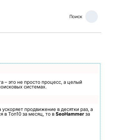
Поиск
а – это не просто процесс, а целый
поисковых системах.
а ускоряет продвижение в десятки раз, а
 в Топ10 за месяц, то в
SeoHammer
за