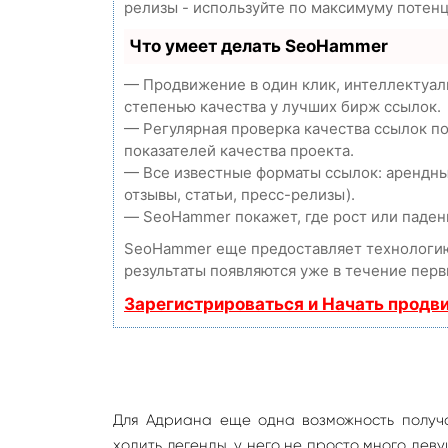
релизы - используйте по максимуму потен
Что умеет делать SeoHammer
— Продвижение в один клик, интеллектуал
степенью качества у лучших бирж ссылок.
— Регулярная проверка качества ссылок п
показателей качества проекта.
— Все известные форматы ссылок: арендны
отзывы, статьи, пресс-релизы).
— SeoHammer покажет, где рост или падени
SeoHammer еще предоставляет технолог
результаты появляются уже в течение перв
Зарегистрироваться и Начать продв
Для Адриана еще одна возможность получа
ходить легенды, у него не просто много дев