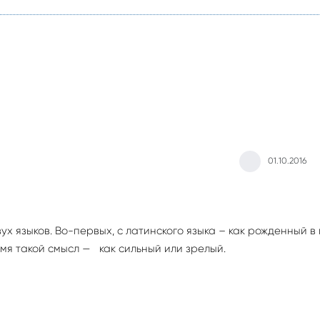
01.10.2016
х языков. Во-первых, с латинского языка – как рожденный в
имя такой смысл — как сильный или зрелый.