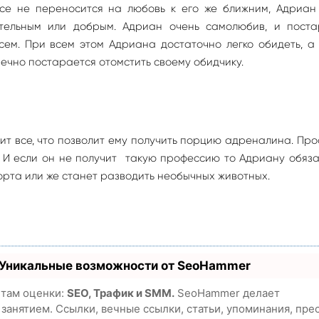
е не переносится на любовь к его же ближним, Адриан 
ительным или добрым. Адриан очень самолюбив, и поста
всем. При всем этом Адриана достаточно легко обидеть, 
нечно постарается отомстить своему обидчику.
ит все, что позволит ему получить порцию адреналина. Пр
. И если он не получит такую профессию то Адриану обяз
орта или же станет разводить необычных животных.
 Уникальные возможности от SeoHammer
етам оценки:
SEO, Трафик и SMM.
SeoHammer делает
анятием. Ссылки, вечные ссылки, статьи, упоминания, пре