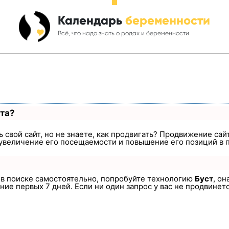
Календарь
беременности
Всё, что надо знать о родах и беременности
ста?
 свой сайт, но не знаете, как продвигать? Продвижение сайт
увеличение его посещаемости и повышение его позиций в 
а в поиске самостоятельно, попробуйте технологию
Буст
, он
ие первых 7 дней. Если ни один запрос у вас не продвинется