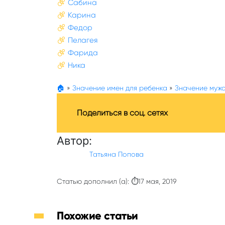
Сабина
Карина
Федор
Пелагея
Фарида
Ника
🏠
»
Значение имен для ребенка
»
Значение мужс
Поделиться в соц. сетях
Автор:
Татьяна Попова
Статью дополнил (а): ⏱17 мая, 2019
Похожие статьи