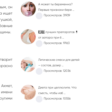
А может ты беременна?
вым, он
Первые признаки бере …
да ищет
Просмотров: 31939
тушкой,
бовные
нщины.
1️⃣0️⃣ лучших препаратов 💊
от запора при б …
Просмотров: 19163
отворит
Литические смеси для детей
екрасно
– состав, дозир …
Просмотров: 12036
 Ахмет,
Диета при целлюлите. Что
а имени
съесть, чтобы изб …
другими
Просмотров: 10556