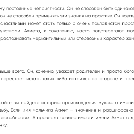
у постоянные неприятности. Он не способен быть одинако
 он не способен применять эти знания на практике. Он всег
счастливым может стать только с очень покладистой прос
увствами. Ахмета, к сожалению, часто подстерегают лю
е распознавать меркантильный или стервозный характер же
ыше всего. Он, конечно, уважает родителей и просто бог
 перестает искать каких-либо интрижек на стороне и пр
сайте вы найдете историю происхождения мужского имени
удьбу. Если имя мальчика Ахмет — значение и расшифровк
способностях. А проверка совместимости имени Ахмет с 
нку.