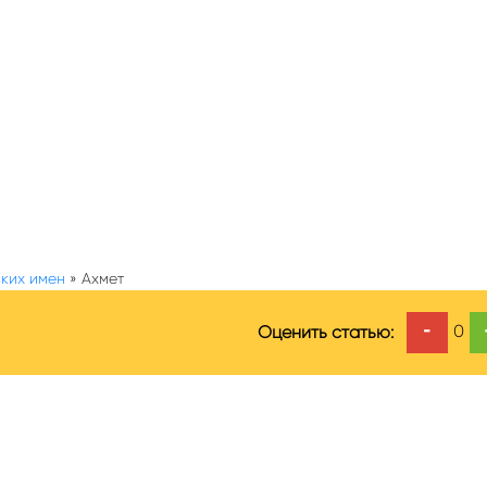
ких имен
»
Ахмет
-
0
Оценить статью: