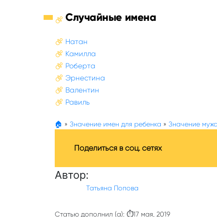
Случайные имена
Натан
Камилла
Роберта
Эрнестина
Валентин
Равиль
🏠
»
Значение имен для ребенка
»
Значение мужс
Поделиться в соц. сетях
Автор:
Татьяна Попова
Статью дополнил (а): ⏱17 мая, 2019