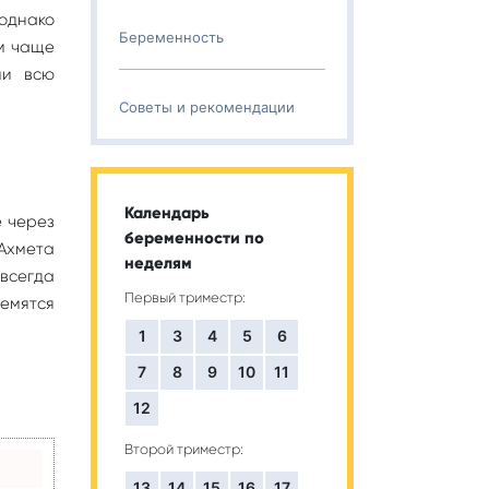
 однако
Беременность
ом чаще
ми всю
Советы и рекомендации
Календарь
е через
беременности по
Ахмета
неделям
 всегда
Первый триместр:
ремятся
1
3
4
5
6
7
8
9
10
11
12
Второй триместр:
13
14
15
16
17