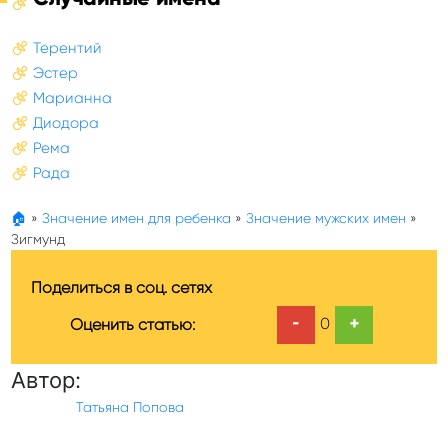
Терентий
Эстер
Марианна
Диодора
Рема
Рада
🏠
»
Значение имен для ребенка
»
Значение мужских имен
»
Зигмунд
Поделиться в соц. сетях
-
+
0
Оценить статью:
Автор:
Татьяна Попова