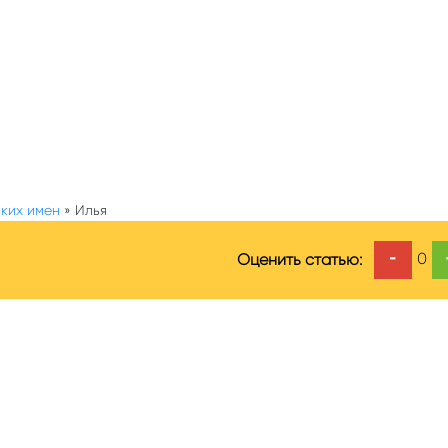
ких имен
»
Илья
-
0
Оценить статью: