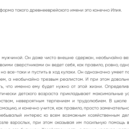
 форма такого древнееврейского имени это конечно Илия.
 мужчиной. Он даже чисто внешне сдержан, необычайно ве
оими сверстниками он ведет себя, как правило, ровно, одн
 но все-таки и пустить в ход кулаки. Он однозначно умеет п
лем, а необычайно трезвым реалистом. И при этом доволь
ть, что именно ему будет нужно от этой жизни. Определи
тически детского возраста прикладывает максимальные у
рством, невероятным терпением и трудолюбием. В школе 
ацию, и конечно учится, как правило, просто замечательно
небывалый интерес ко всем возможным хозяйственным дел
озле взрослых, при этом оказывая им посильную помощь 