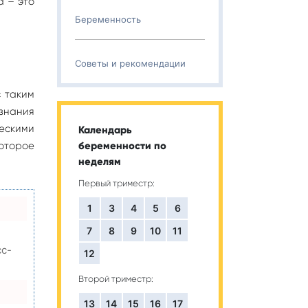
а – это
Беременность
Советы и рекомендации
с таким
изнания
ескими
Календарь
которое
беременности по
неделям
Первый триместр:
1
3
4
5
6
7
8
9
10
11
сс-
12
Второй триместр:
13
14
15
16
17