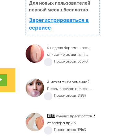
Для новых пользователей
первый месяц бесплатно.
Зарегистрироваться в
сервисе
4 неделя беременности,
описание развития п …
Просмотров: 33540
+
А может ты беременна?
Первые признаки бере …
Просмотров: 31939
1️⃣0️⃣ лучших препаратов 💊
от запора при б …
Просмотров: 19163