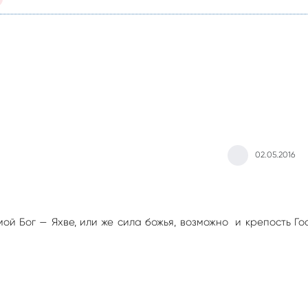
02.05.2016
ой Бог — Яхве, или же сила божья, возможно и крепость Го