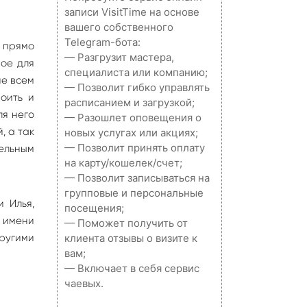
записи VisitTime на основе
вашего собственного
Telegram-бота:
о прямо
— Разгрузит мастера,
ное для
специалиста или компанию;
ие всем
— Позволит гибко управлять
оить и
расписанием и загрузкой;
ля него
— Разошлет оповещения о
, а так
новых услугах или акциях;
— Позволит принять оплату
тельным
на карту/кошелек/счет;
— Позволит записываться на
групповые и персональные
 Илья,
посещения;
а имени
— Поможет получить от
ругими
клиента отзывы о визите к
вам;
— Включает в себя сервис
чаевых.