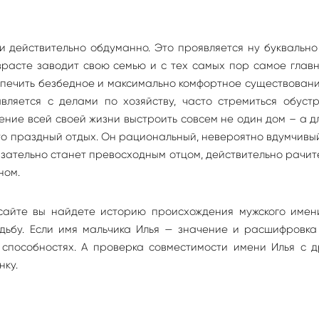
и действительно обдуманно. Это проявляется ну буквальн
зрасте заводит свою семью и с тех самых пор самое глав
спечить безбедное и максимально комфортное существован
вляется с делами по хозяйству, часто стремиться обустр
чение всей своей жизни выстроить совсем не один дом – а д
то праздный отдых. Он рациональный, невероятно вдумчивый
язательно станет превосходным отцом, действительно рачи
ном.
сайте вы найдете историю происхождения мужского имени
судьбу. Если имя мальчика Илья — значение и расшифровк
 способностях. А проверка совместимости имени Илья с д
нку.