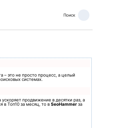
Поиск
а – это не просто процесс, а целый
поисковых системах.
а ускоряет продвижение в десятки раз, а
 в Топ10 за месяц, то в
SeoHammer
за