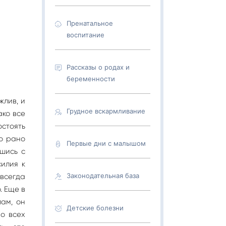
Пренатальное
воспитание
Рассказы о родах и
беременности
жлив, и
Грудное вскармливание
ако все
остоять
но рано
Первые дни с малышом
вшись с
силия к
Законодательная база
всегда
. Еще в
ам, он
Детские болезни
во всех