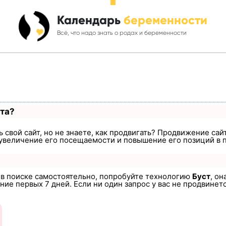
Календарь
беременности
Всё, что надо знать о родах и беременности
ста?
 свой сайт, но не знаете, как продвигать? Продвижение сайт
увеличение его посещаемости и повышение его позиций в 
а в поиске самостоятельно, попробуйте технологию
Буст
, он
ие первых 7 дней. Если ни один запрос у вас не продвинется