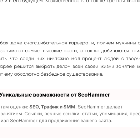
ке и в его будущем. Хозяйственность, а так же крепкая хватк
юбая даже сногсшибательная карьера, и, причем мужчины 
 занимают самые высокие посты, а так же добиваются пр
ить, что среди них ничтожно мал процент людей с творч
корее решится выбрать делом всей своей жизни занятие, 
т ему абсолютно безбедное существование.
 Уникальные возможности от SeoHammer
етам оценки:
SEO, Трафик и SMM.
SeoHammer делает
анятием. Ссылки, вечные ссылки, статьи, упоминания, пре
циал SeoHammer для продвижения вашего сайта.