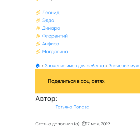
Леонид
Эдда
Динара
Флорентий
Анфиса
Магдалина
🏠
»
Значение имен для ребенка
»
Значение мужс
Поделиться в соц. сетях
Автор:
Татьяна Попова
Статью дополнил (а): ⏱17 мая, 2019