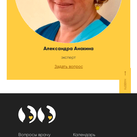
Александра Анохина
эксперт
Задать вопрос
⟵
НАВЕРХ
Вопросы врачу
Календарь