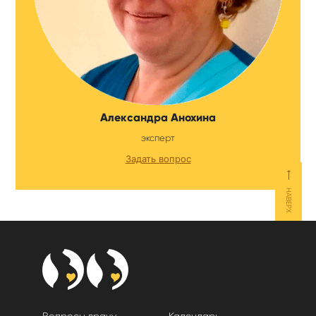
Александра Анохина
эксперт
Задать вопрос
⟵
НАВЕРХ
Вопросы врачу
Календарь