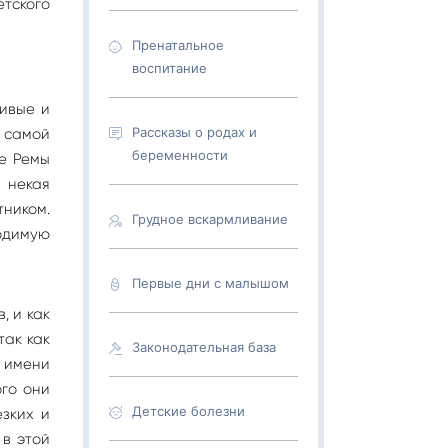
етского
Пренатальное
воспитание
сивые и
Рассказы о родах и
 самой
беременности
бе Ремы
 некая
тником.
Грудное вскармливание
одимую
Первые дни с малышом
, и как
так как
Законодательная база
 имени
ого они
Детские болезни
езких и
 в этой