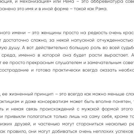
олюция, и механизация» или Рема – это аббревиатура сов
анено это имя и в иной форме – такой как Рэма.
ьного имени – это женщины просто на редкость очень кра
т достаточно сложно, за некой напускной отчужденностью
ую душу. А вот действительно большую роль во всей судь
 среда, именно в которой она будет расти вырастает. А
т ее просто прекрасным слушателем и замечательным сове
сострадание и готова практически всегда оказать необх
 ее жизненный принцип – это всегда как можно меньше слов
ктицизм и даже консерватизм может быть вполне понятен, 
ть и некая связь происхождений с мужской формой этого
ни привыкли полагаться только лишь на саму себя, кроме т
зких друзей, и частенько могут сторониться несколько р
как правило, они могут добиваться очень неплохих успехов