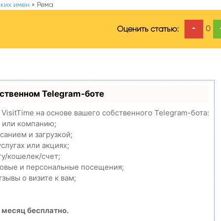
ких имен
»
Рема
-
0
Оценить статью:
бственном Telegram-боте
VisitTime на основе вашего собственного Telegram-бота:
 или компанию;
санием и загрузкой;
слугах или акциях;
ту/кошелек/счет;
повые и персональные посещения;
зывы о визите к вам;
 месяц бесплатно.