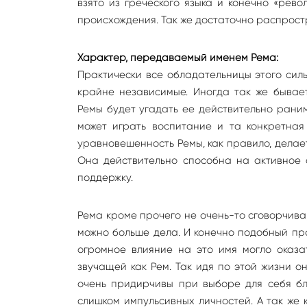
взято из греческого языка и конечно «рев
происхождения. Так же достаточно распростр
Характер, передаваемый именем Рема:
Практически все обладательницы этого сил
крайне независимые. Иногда так же бывае
Ремы будет угадать ее действительно раним
может играть воспитание и та конкретная
уравновешенность Ремы, как правило, делае
Она действительно способна на активное 
поддержку.
Рема кроме прочего не очень-то сговорчива,
можно больше дела. И конечно подобный пра
огромное влияние на это имя могло оказа
звучащей как Рем. Так идя по этой жизни о
очень придирчивы при выборе для себя бли
слишком импульсивных личностей. А так же 