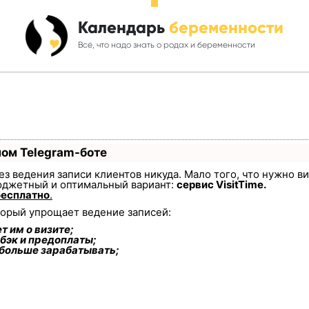
Календарь
беременности
Всё, что надо знать о родах и беременности
ном Telegram-боте
 без ведения записи клиентов никуда. Мало того, что нужно в
юджетный и оптимальный вариант:
сервис VisitTime.
бесплатно
.
торый упрощает ведение записей:
т им о визите;
бэк и предоплаты;
 больше зарабатывать;