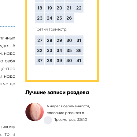
18
19
20
21
22
23
24
25
26
Третий триместр:
личных
27
28
29
30
31
удет. А
32
33
34
35
36
м, надо
37
38
39
40
41
на себя
 центре
 и надо
ни чаще
Лучшие записи раздела
4 неделя беременности,
описание развития п …
Просмотров: 33540
 никому
, то и