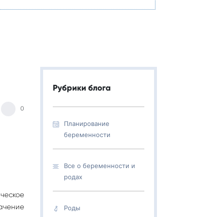
Рубрики блога
0
Планирование
беременности
Все о беременности и
родах
еческое
начение
Роды