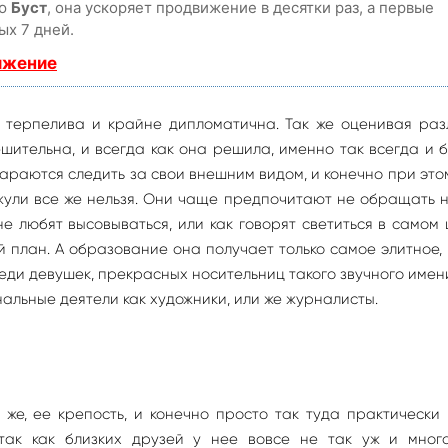
ию
Буст
, она ускоряет продвижение в десятки раз, а первые
ых 7 дней.
ижение
ь терпелива и крайне дипломатична. Так же оценивая раз
шительна, и всегда как она решила, именно так всегда и б
араются следить за свои внешним видом, и конечно при это
ражули все же нельзя. Они чаще предпочитают не обращать 
не любят высовываться, или как говорят светиться в самом
 план. А образование она получает только самое элитное,
среди девушек, прекрасных носительниц такого звучного име
альные деятели как художники, или же журналисты.
же, ее крепость, и конечно просто так туда практически
так как близких друзей у нее вовсе не так уж и много