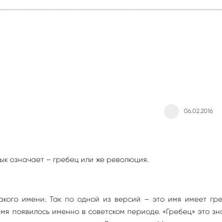
06.02.2016
ык означает – гребец или же революция.
акого имени. Так по одной из версий – это имя имеет гр
имя появилось именно в советском периоде. «Гребец» это з