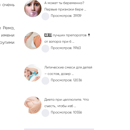
А может ты беременна?
а очень
Первые признаки бере …
Просмотров: 31939
 Рема,
а имени
1️⃣0️⃣ лучших препаратов 💊
от запора при б …
ругими
Просмотров: 19163
Литические смеси для детей
– состав, дозир …
Просмотров: 12036
Диета при целлюлите. Что
съесть, чтобы изб …
Просмотров: 10556