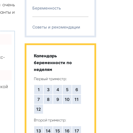
и очень
Беременность
ланты и
Советы и рекомендации
Календарь
сс-
беременности по
неделям
Первый триместр:
окой
1
3
4
5
6
7
8
9
10
11
12
,
Второй триместр:
13
14
15
16
17