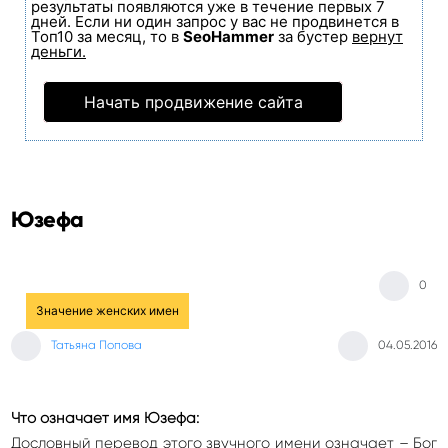
результаты появляются уже в течение первых 7
дней. Если ни один запрос у вас не продвинется в
Топ10 за месяц, то в
SeoHammer
за бустер
вернут
деньги.
Начать продвижение сайта
Юзефа
0
Значение женских имен
Татьяна Попова
04.05.2016
Что означает имя Юзефа:
Дословный перевод этого звучного имени означает – Бог