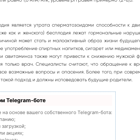
одия является утрата сперматозоидами способности к дви
акже как и женского) бесплодия лежат гормональные нару
ичиной может стать и малоактивный образ жизни будущего
е употребление спиртных напитков, сигарет или медикаме
 и авитаминоз также могут привести к снижению мужской 
я только врач. Специалисты считают, что обращение к в
се возможные вопросы и опасения. Более того, при совр
о такой подход и должны исповедовать будущие родители.
ом Telegram-боте
e на основе вашего собственного Telegram-бота:
мпанию;
 загрузкой;
ли акциях;
ек/счет;