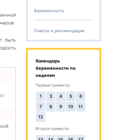
Беременность
шеечной
неров.
Советы и рекомендации
т быть
адость
Календарь
беременности по
неделям
Первый триместр:
сс-
1
3
4
5
6
7
8
9
10
11
12
окой
Второй триместр:
13
14
15
16
17