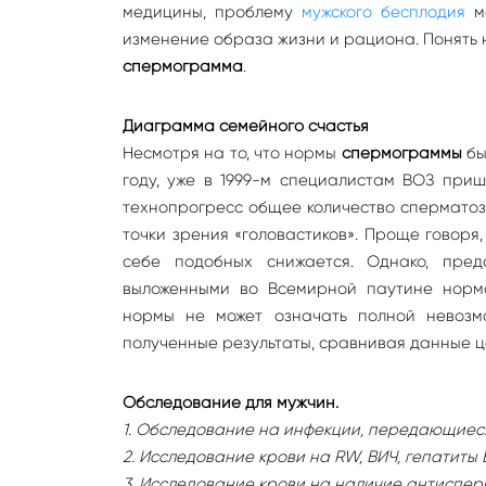
медицины, проблему
мужского бесплодия
мо
изменение образа жизни и рациона. Понять 
спермограмма
.
Диаграмма семейного счастья
Несмотря на то, что нормы
спермограммы
бы
году, уже в 1999-м специалистам ВОЗ приш
технопрогресс общее количество сперматозо
точки зрения «головастиков». Проще говоря
себе подобных снижается. Однако, пред
выложенными во Всемирной паутине нормам
нормы не может означать полной невозмо
полученные результаты, сравнивая данные ц
Обследование для мужчин.
1. Обследование на инфекции, передающиеся
2. Исследование крови на RW, BИЧ, гепатиты В
3. Исследование крови на наличие антисперм