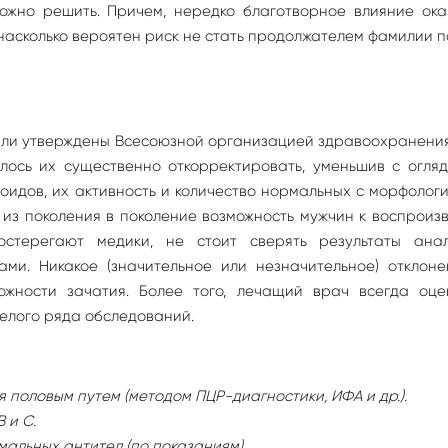
жно решить. Причем, нередко благотворное влияние ока
насколько вероятен риск не стать продолжателем фамилии 
ли утверждены Всесоюзной организацией здравоохранения 
лось их существенно откорректировать, уменьшив с огля
идов, их активность и количество нормальных с морфолог
, из поколения в поколение возможность мужчин к воспроиз
остерегают медики, не стоит сверять результаты ана
и. Никакое (значительное или незначительное) отклоне
жности зачатия. Более того, лечащий врач всегда оце
елого ряда обследований.
 половым путем (методом ПЦР-диагностики, ИФА и др.).
 и С.
альных антител (по показаниям).