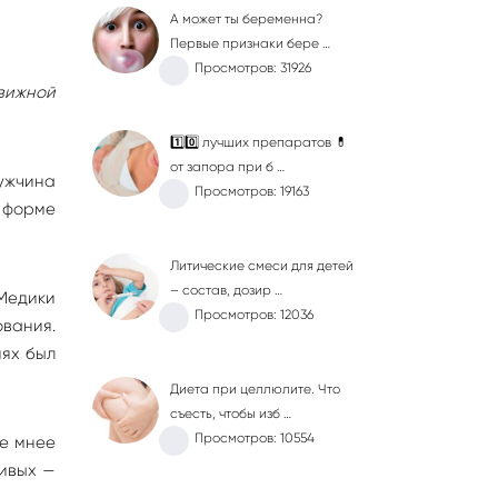
А может ты беременна?
Первые признаки бере …
Просмотров: 31926
вижной
1️⃣0️⃣ лучших препаратов 💊
от запора при б …
ужчина
Просмотров: 19163
 форме
Литические смеси для детей
– состав, дозир …
Медики
Просмотров: 12036
вания.
иях был
Диета при целлюлите. Что
съесть, чтобы изб …
Просмотров: 10554
не мнее
живых —