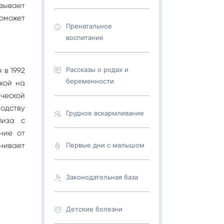
зывает
поможет
Пренатальное
воспитание
Рассказы о родах и
в 1992
беременности
дкой на
ической
водству
Грудное вскармливание
лиза с
ние от
нивает
Первые дни с малышом
Законодательная база
Детские болезни