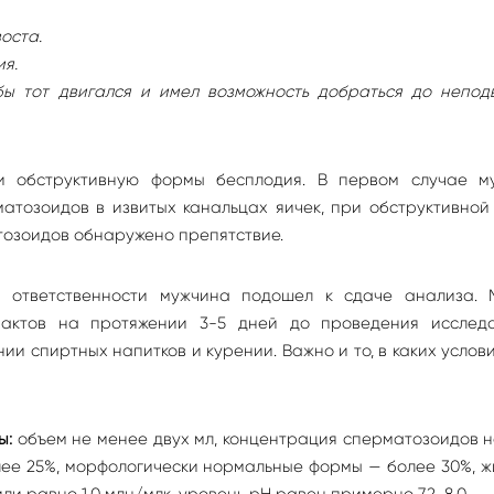
оста.
ия.
обы тот двигался и имел возможность добраться до непод
и обструктивную формы бесплодия. В первом случае м
тозоидов в извитых канальцах яичек, при обструктивной
тозоидов обнаружено препятствие.
й ответственности мужчина подошел к сдаче анализа. 
 актов на протяжении 3-5 дней до проведения исследо
и спиртных напитков и курении. Важно и то, в каких услов
ы:
объем не менее двух мл, концентрация сперматозоидов 
лее 25%, морфологически нормальные формы — более 30%, 
ли равно 1,0 млн/млк, уровень рН равен примерно 7,2-8,0.