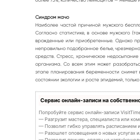
Синдром мачо
Наиболее частой причиной мужского беспл
Согласно статистике, в основе мужского (т
врожденные или приобретенные. Однако пр
неправильно подобранное белье, чрезмерно
средств. Стресс, хроническое недосыпание
организма. Со всем этим может разобратьс
этапе планирования беременности снимет в
состоянии экологии и росте эпидемий, тольк
Сервис онлайн-записи на собственн
Попробуйте сервис онлайн-записи VisitTim
— Разгрузит мастера, специалиста или ко
— Позволит гибко управлять расписанием и
— Разошлет оповещения о новых услугах и
— Позволит принять оплату на карту/кошел