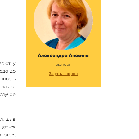
Александра Анохина
вают, у
эксперт
года до
Задать вопрос
енность
сильно
 случае
 лишь в
ащаться
 этом,