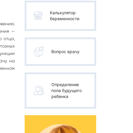
Калькулятор
беременности
жению.
шения —
 отца,
нтозных
Вопрос врачу
функции
рачу на
еменном
Определение
пола будущего
ребенка