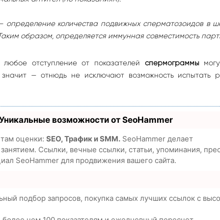
) — определение количества подвижных сперматозоидов в 
. Таким образом, определяется иммунная совместимость парт
и любое отступление от показателей
спермограммы
могу
 значит — отнюдь не исключают возможность испытать р
 Уникальные возможности от SeoHammer
етам оценки:
SEO, Трафик и SMM.
SeoHammer делает
анятием. Ссылки, вечные ссылки, статьи, упоминания, пре
циал SeoHammer для продвижения вашего сайта.
ьный подбор запросов, покупка самых лучших ссылок с выс
о более чем 100 показателям и ежедневный пересчет