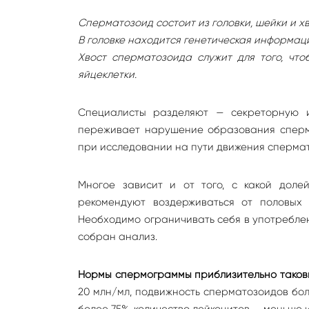
Сперматозоид состоит из головки, шейки и хв
В головке находится генетическая информац
Хвост сперматозоида служит для того, чт
яйцеклетки.
Специалисты разделяют — секреторную 
переживает нарушение образования сперма
при исследовании на пути движения сперма
Многое зависит и от того, с какой доле
рекомендуют воздерживаться от половых
Необходимо ограничивать себя в употреблени
собран анализ.
Нормы спермограммы приблизительно таков
20 млн/мл, подвижность сперматозоидов бо
более 75%, количество лейкоцитов — меньше и