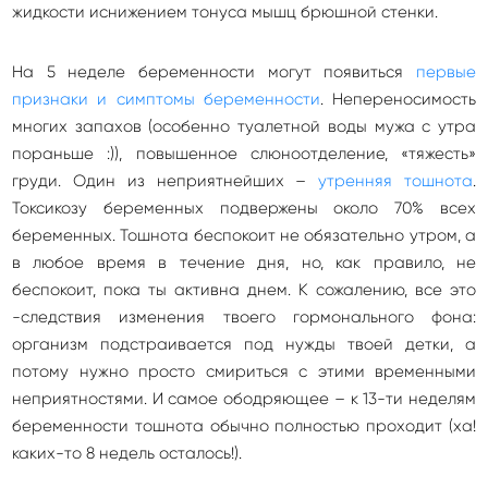
жидкости иснижением тонуса мышц брюшной стенки.
На 5 неделе беременности могут появиться
первые
признаки и симптомы беременности
. Непереносимость
многих запахов (особенно туалетной воды мужа с утра
пораньше :)), повышенное слюноотделение, «тяжесть»
груди. Один из неприятнейших –
утренняя тошнота
.
Токсикозу беременных подвержены около 70% всех
беременных. Тошнота беспокоит не обязательно утром, а
в любое время в течение дня, но, как правило, не
беспокоит, пока ты активна днем. К сожалению, все это
-следствия изменения твоего гормонального фона:
организм подстраивается под нужды твоей детки, а
потому нужно просто смириться с этими временными
неприятностями. И самое ободряющее – к 13-ти неделям
беременности тошнота обычно полностью проходит (ха!
каких-то 8 недель осталось!).