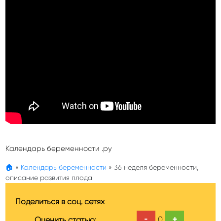
Календарь беременности .ру
🏠
»
Календарь беременности
»
36 неделя беременности,
описание развития плода
Поделиться в соц. сетях
-
+
0
Оценить статью: