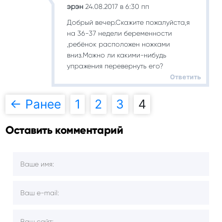
эрэн
24.08.2017 в 6:30 пп
Добрый вечер.Скажите пожалуйста,я
на 36-37 недели беременности
,ребёнок расположен ножками
вниз.Можно ли какими-нибудь
упражения перевернуть его?
Ответить
← Ранее
1
2
3
4
Навигация
Оставить комментарий
по
комментариям