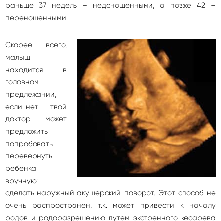
раньше 37 недель – недоношенными, а позже 42 –
переношенными.
Скорее всего,
малыш
находится в
головном
предлежании,
если нет — твой
доктор может
предложить
попробовать
перевернуть
ребенка
вручную:
сделать наружный акушерский поворот. Этот способ не
очень распространен, т.к. может привести к началу
родов и родоразрешению путем экстренного кесарева