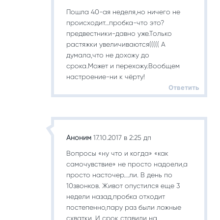
Пошла 40-ая неделя,но ничего не
происходит…пробка-что это?
предвестники-давно уже.Только
растяжки увеличиваются((((( А
думала,что не дохожу до
срока.Может и перехожу.Вообщем
настроение-ни к чёрту!
Ответить
Аноним
17.10.2017 в 2:25 дп
Вопросы «ну что и когда» «как
самочувствие» не просто надоели,а
просто насточер….ли. В день по
10звонков. Живот опустился еще 3
недели назад,пробка отходит
постепенно,пару раз были ложные
схватки. И срок ставили на