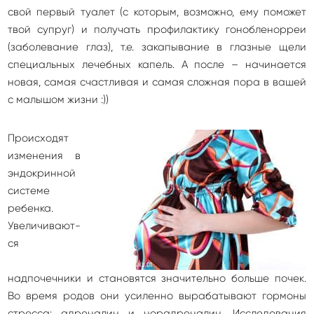
свой первый туалет (с которым, возможно, ему поможет
твой супруг) и получать профилактику гонобленорреи
(заболевание глаз), т.е. закапывание в глазные щели
специальных лечебных капель. А после – начинается
новая, самая счастливая и самая сложная пора в вашей
с малышом жизни :))
Происходят
изменения в
эндокринной
системе
ребенка.
Увеличивают­
ся
надпочечники и становятся значительно больше почек.
Во время родов они усиленно вырабатывают гормоны
стресса: адреналин и норадреналин. Исследования