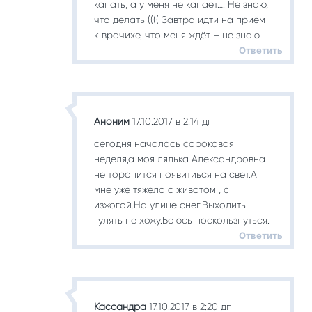
капать, а у меня не капает…. Не знаю,
что делать (((( Завтра идти на приём
к врачихе, что меня ждёт – не знаю.
Ответить
Аноним
17.10.2017 в 2:14 дп
сегодня началась сороковая
неделя,а моя лялька Александровна
не торопится появитиься на свет.А
мне уже тяжело с животом , с
изжогой.На улице снег.Выходить
гулять не хожу.Боюсь поскользнуться.
Ответить
Кассандра
17.10.2017 в 2:20 дп