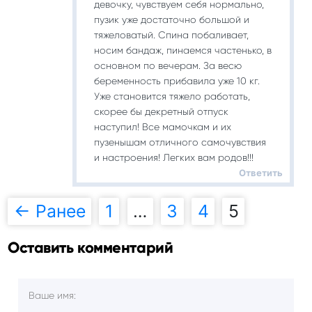
девочку, чувствуем себя нормально,
пузик уже достаточно большой и
тяжеловатый. Спина побаливает,
носим бандаж, пинаемся частенько, в
основном по вечерам. За весю
беременность прибавила уже 10 кг.
Уже становится тяжело работать,
скорее бы декретный отпуск
наступил! Все мамочкам и их
пузенышам отличного самочувствия
и настроения! Легких вам родов!!!
Ответить
← Ранее
1
…
3
4
5
Навигация
Оставить комментарий
по
комментариям