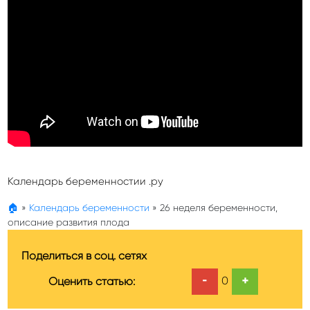
Календарь беременностии .ру
🏠
»
Календарь беременности
»
26 неделя беременности,
описание развития плода
Поделиться в соц. сетях
-
+
0
Оценить статью: