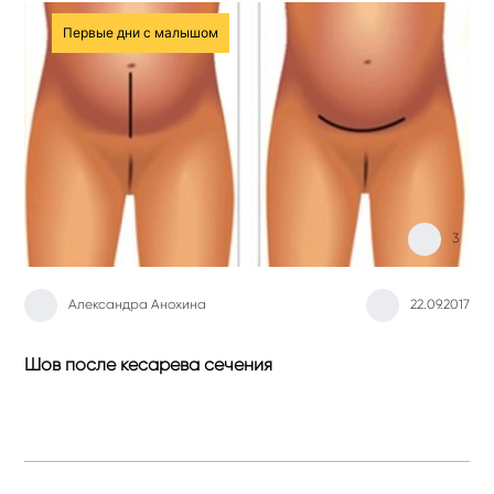
Первые дни с малышом
3
Александра Анохина
22.09.2017
Шов после кесарева сечения
Пе
но