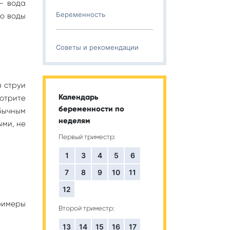
– вода
Беременность
ую воды
Советы и рекомендации
я струи
Календарь
зотрите
беременности по
бычным
неделям
ыми, не
Первый триместр:
1
3
4
5
6
7
8
9
10
11
12
римеры
Второй триместр:
13
14
15
16
17