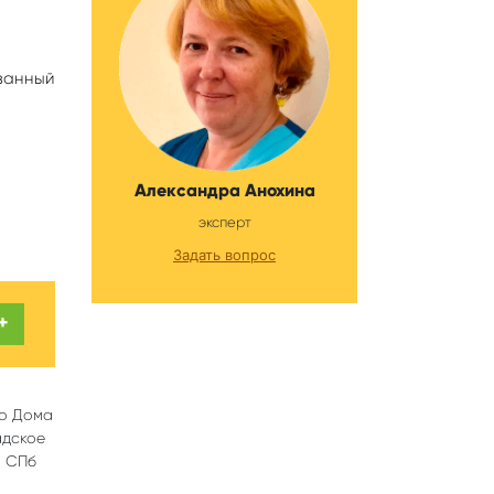
занный
Александра Анохина
эксперт
Задать вопрос
+
го Дома
адское
а СПб