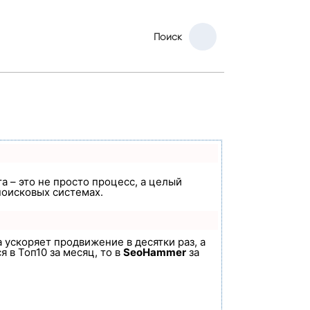
Поиск
а – это не просто процесс, а целый
поисковых системах.
а ускоряет продвижение в десятки раз, а
 в Топ10 за месяц, то в
SeoHammer
за