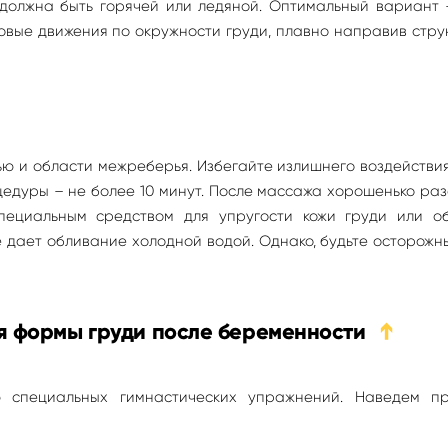
должна быть горячей или ледяной. Оптимальный вариант 
овые движения по окружности груди, плавно направив стр
ю и области межреберья. Избегайте излишнего воздействи
цедуры – не более 10 минут. После массажа хорошенько ра
пециальным средством для упругости кожи груди или о
 дает обливание холодной водой. Однако, будьте осторожн
я формы груди после беременности
➔
ю специальных гимнастических упражнений. Наведем п