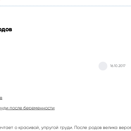
одов
16.10.2017
в
руди после беременности
ечтает о красивой, упругой груди. После родов велика веро