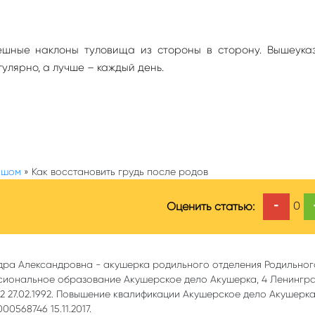
ешные наклоны туловища из стороны в сторону. Вышеука
лярно, а лучше – каждый день.
ышом
»
Как восстановить грудь после родов
-
0
Оценить статью:
дра Александровна - акушерка родильного отделения Родильно
сиональное образование Акушерское дело Акушерка, 4 Ленингр
 27.02.1992. Повышение квалификации Акушерское дело Акушерк
0568746 15.11.2017.