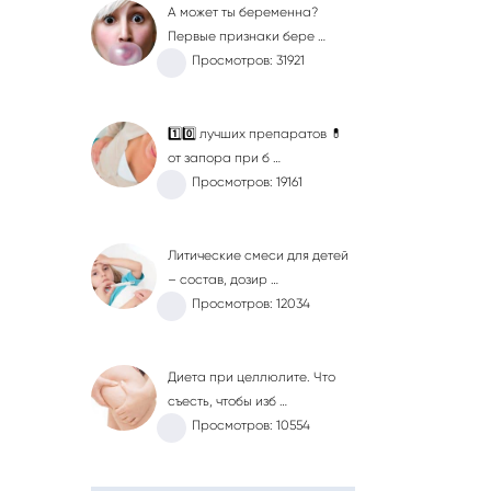
А может ты беременна?
Первые признаки бере …
Просмотров: 31921
1️⃣0️⃣ лучших препаратов 💊
от запора при б …
Просмотров: 19161
Литические смеси для детей
– состав, дозир …
Просмотров: 12034
Диета при целлюлите. Что
съесть, чтобы изб …
Просмотров: 10554