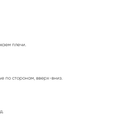
скаем плечи.
е по сторонам, вверх-вниз.
д.