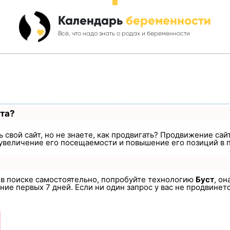
Календарь
беременности
Всё, что надо знать о родах и беременности
ста?
 свой сайт, но не знаете, как продвигать? Продвижение сайт
увеличение его посещаемости и повышение его позиций в 
а в поиске самостоятельно, попробуйте технологию
Буст
, он
ие первых 7 дней. Если ни один запрос у вас не продвинется