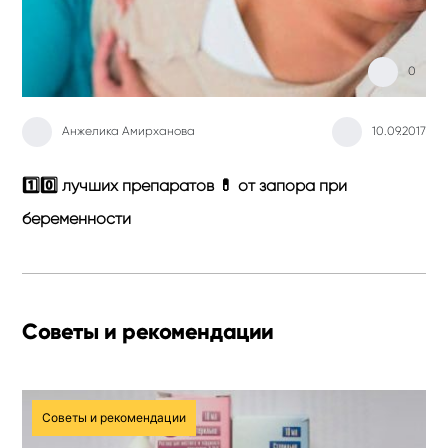
0
Анжелика Амирханова
10.09.2017
1️⃣0️⃣ лучших препаратов 💊 от запора при
Ли
беременности
пр
Советы и рекомендации
Советы и рекомендации