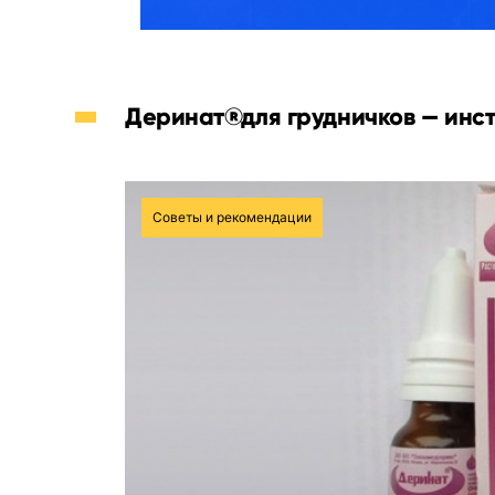
Деринат®для грудничков — инс
Советы и рекомендации