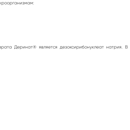
кроорганизмам:
рата Деринат® является дезоксирибонуклеат натрия. В 