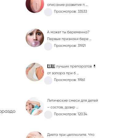
описание развития п …
Просмотров: 33533
А может ты беременна?
Первые признаки бере …
Просмотров: 31921
1️⃣0️⃣ лучших препаратов 💊
от запора при б …
Просмотров: 19161
Литические смеси для детей
– состав, дозир …
ораздо
Просмотров: 12034
Диета при целлюлите. Что