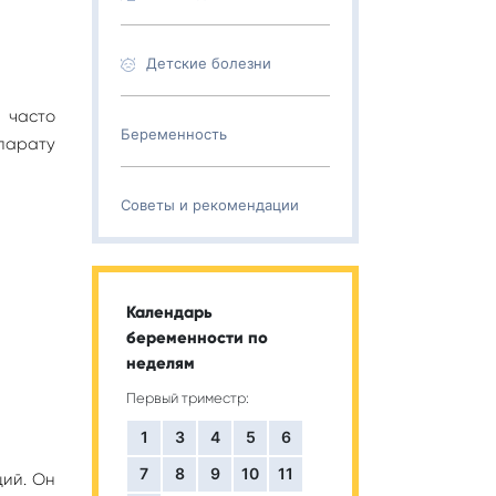
Детские болезни
 часто
Беременность
парату
Советы и рекомендации
Календарь
беременности по
неделям
Первый триместр:
1
3
4
5
6
7
8
9
10
11
ий. Он