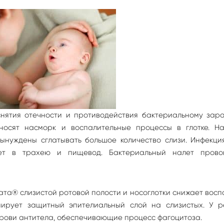
нятия отечности и противодействия бактериальному зар
носят насморк и воспалительные процессы в глотке. На
ынуждены сглатывать большое количество слизи. Инфекция
ет в трахею и пищевод. Бактериальный налет прово
та® слизистой ротовой полости и носоглотки снижает вос
ирует защитный эпителиальный слой на слизистых. У р
рови антитела, обеспечивающие процесс фагоцитоза.