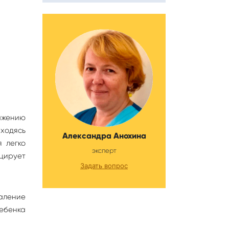
ажению
ходясь
Александра Анохина
 легко
эксперт
цирует
Задать вопрос
паление
ебенка