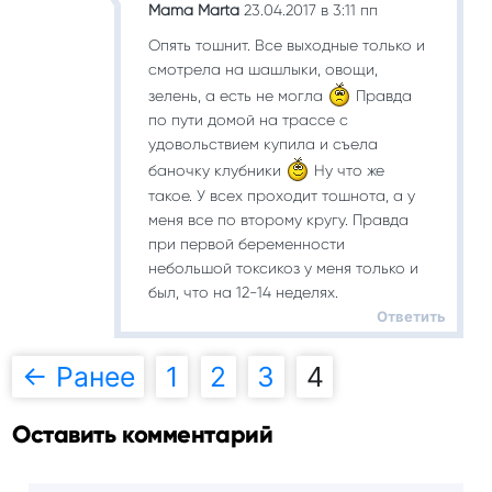
Mama Marta
23.04.2017 в 3:11 пп
Опять тошнит. Все выходные только и
смотрела на шашлыки, овощи,
зелень, а есть не могла
Правда
по пути домой на трассе с
удовольствием купила и съела
баночку клубники
Ну что же
такое. У всех проходит тошнота, а у
меня все по второму кругу. Правда
при первой беременности
небольшой токсикоз у меня только и
был, что на 12-14 неделях.
Ответить
← Ранее
1
2
3
4
Навигация
Оставить комментарий
по