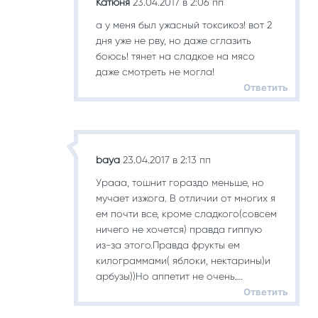
Катюня
23.04.2017 в 2:06 пп
а у меня был ужасный токсикоз! вот 2
дня уже не рву, но даже сглазить
боюсь! тянет на сладкое на мясо
даже смотреть не могла!
Ответить
baya
23.04.2017 в 2:13 пп
Урааа, тошнит гораздо меньше, но
мучает изжога. В отличии от многих я
ем почти все, кроме сладкого(совсем
ничего не хочется) правда гиппую
из-за этого.Правда фрукты ем
килограммами( яблоки, нектарины)и
арбузы))Но аппетит не очень….
Ответить