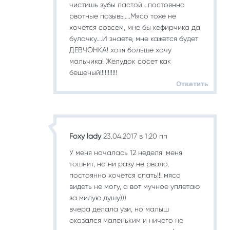
чистишь зубы пастой….постоянно
рвотные позывы….Мясо тоже не
хочется совсем, мне бы кефирчика да
булочку….И знаете, мне кажется будет
ДЕВЧОНКА! хотя больше хочу
мальчика! Желудок сосет как
бешеный!!!!!!!!!!!
Ответить
Foxy lady
23.04.2017 в 1:20 пп
У меня началась 12 неделя! меня
тошнит, но ни разу не рвало,
постоянно хочется спать!!! мясо
видеть не могу, а вот мучное уплетаю
за милую душу)))
вчера делала узи, но малыш
оказался маленьким и ничего не