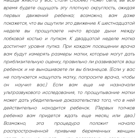
мышцы живота у вас стали слабее.) Может быть, вы все
время будете ощущать эту плотную округлость, ожидая
первых движений ребенка; возможно, вам даже
покажется, что вы ощутили это движение. К шестнадцатой
неделе вы прощупаете нечто вроде дыни между
лобковой костью и пупком. К двадцатой неделе матка
достигнет уровня пупка. При каждом посещении врача
вам будут измерять размеры матки, которые могут дать
приблизительную оценку, правильно ли развивается ваш
ребенок и не вынашиваете ли вы близнецов. (Если у вас
не получается нащупать матку, попросите врача, чтобы
он научил вас.) Если вам еще не назначали
ультразвукового исследования, то прощупывание матки
может дать убедительные доказательства того, что в ней
действительно находится ребенок. (Первых толчков
ребенка вам придется ждать еще месяц или два.)
Возможно, эта процедура положит начало
распространенной привычке беременных женщин