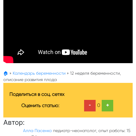
🏠
»
Календарь беременности
»
12 неделя беременности,
описание развития плода
Поделиться в соц. сетях
-
+
0
Оценить статью:
Автор:
Алла Пасенко
педиатр-неонатолог, опыт работы: 15