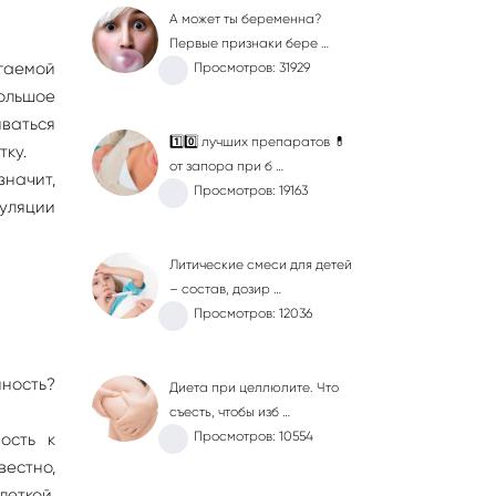
А может ты беременна?
Первые признаки бере …
гаемой
Просмотров: 31929
большое
иваться
1️⃣0️⃣ лучших препаратов 💊
тку.
от запора при б …
значит,
Просмотров: 19163
вуляции
Литические смеси для детей
– состав, дозир …
Просмотров: 12036
нность?
Диета при целлюлите. Что
съесть, чтобы изб …
Просмотров: 10554
ость к
вестно,
леткой.