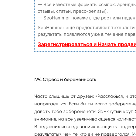
— Все известные форматы ссылок: арендны
отзывы, статьи, пресс-релизы).
— SeoHammer покажет, где рост или падени
SeoHammer еще предоставляет технолог
результаты появляются уже в течение перв
Зарегистрироваться и Начать продв
№4 Стресс и беременность
Часто слышишь от друзей: «Расслабься, и это
напрягаешься! Если бы ты могла заберемене
давать тебе забеременеть! Замкнутый круг. 
внимание, на все увеличивающееся количест
В недавних исследованиях женщины, подвер
результаты», чем те, кто ей не подвергался. 