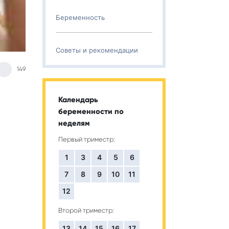
Беременность
Советы и рекомендации
149
Календарь
беременности по
неделям
Первый триместр:
1
3
4
5
6
7
8
9
10
11
12
Второй триместр:
13
14
15
16
17