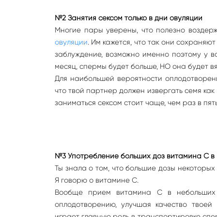
№2 Занятия сексом только в дни овуляции
Многие пары уверены, что полезно воздер
овуляции
. Им кажется, что так они сохраня
заблуждение, возможно именно поэтому у 
месяц, спермы будет больше, НО она будет в
Для наибольшей вероятности оплодотворени
что твой партнер должен извергать семя как
заниматься сексом стоит чаще, чем раз в пять 
№3 Употребление больших доз витамина С 
Ты знала о том, что большие дозы некоторы
Я говорю о витамине С.
Вообще прием витамина С в небольших 
оплодотворению, улучшая качество твоей ц
играет главную роль в транспортировке спер