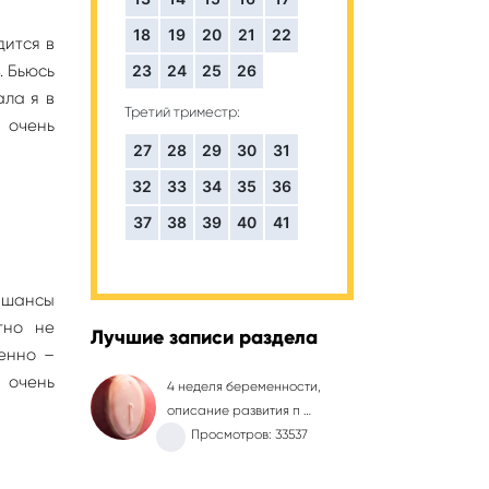
18
19
20
21
22
дится в
. Бьюсь
23
24
25
26
ала я в
Третий триместр:
 очень
27
28
29
30
31
32
33
34
35
36
37
38
39
40
41
и шансы
тно не
Лучшие записи раздела
менно –
 очень
4 неделя беременности,
описание развития п …
Просмотров: 33537