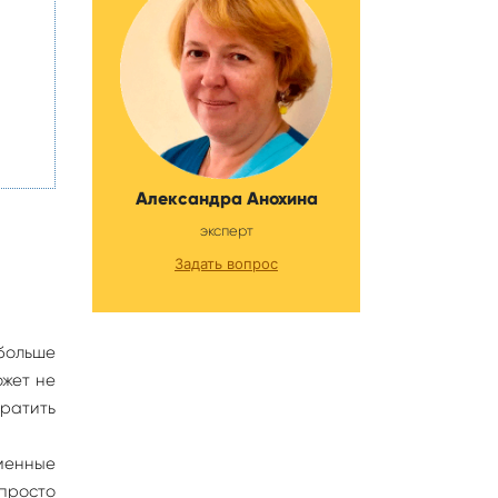
,
Александра Анохина
эксперт
Задать вопрос
 больше
ожет не
братить
еменные
 просто