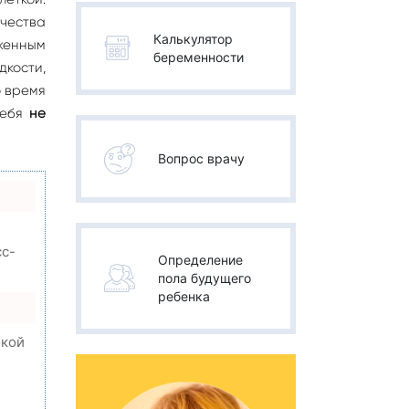
ичества
Калькулятор
женным
беременности
дкости,
о время
тебя
не
Вопрос врачу
сс-
Определение
пола будущего
ребенка
окой