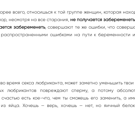
корее всего, относишься к той группе женщин, которая нахо
пор, несмотря на все старания,
не получается забеременеть
ается забеременеть
, совершают те же ошибки, что соверш
 распространенными ошибками на пути к беременности и
е во время секса любриканта, может заметно уменьшить тво
ных любрикантов повреждают сперму, а потому абсолю
счастью есть кое-что, чем ты сможешь его заменить, а и
 из яйца. Хочешь — верь, хочешь — нет, но яичный белок