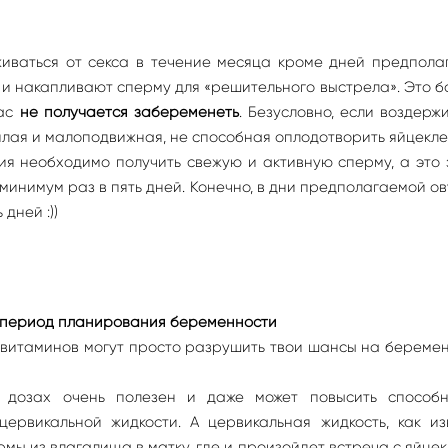
живаться от секса в течение месяца кроме дней предпола
ют и накапливают сперму для «решительного выстрела». Это 
вас
не получается забеременеть
. Безусловно, если воздерж
ялая и малоподвижная, не способная оплодотворить яйцекле
я необходимо получить свежую и активную сперму, а это 
 минимум раз в пять дней. Конечно, в дни предполагаемой о
дней :))
в период планирования беременности
х витаминов могут просто разрушить твои шансы на береме
дозах очень полезен и даже может повысить способн
ервикальной жидкости. А цервикальная жидкость, как из
мы из влагалища в матку, где и произойдет встреча с яйцек