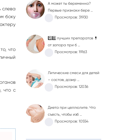
А может ты беременна?
ь слева
Первые признаки бере …
ом боку
Просмотров: 31930
актеру
1️⃣0️⃣ лучших препаратов 💊
от запора при б …
то, что
Просмотров: 19163
личный
Литические смеси для детей
– состав, дозир …
рганов
Просмотров: 12036
, что с
Диета при целлюлите. Что
съесть, чтобы изб …
Просмотров: 10554