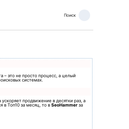
Поиск
а – это не просто процесс, а целый
поисковых системах.
а ускоряет продвижение в десятки раз, а
 в Топ10 за месяц, то в
SeoHammer
за