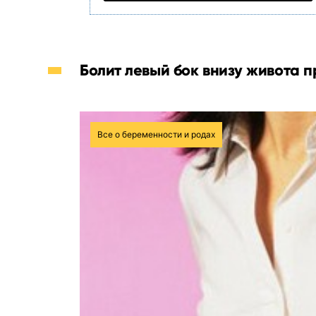
Болит левый бок внизу живота п
Все о беременности и родах