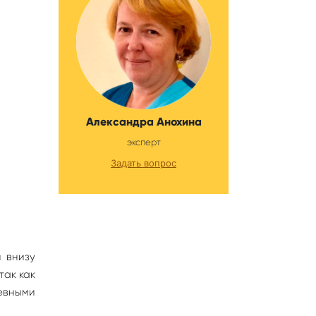
Александра Анохина
эксперт
Задать вопрос
и внизу
так как
чевными