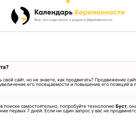
Календарь
беременности
Всё, что надо знать о родах и беременности
ста?
 свой сайт, но не знаете, как продвигать? Продвижение сайт
увеличение его посещаемости и повышение его позиций в 
а в поиске самостоятельно, попробуйте технологию
Буст
, он
ие первых 7 дней. Если ни один запрос у вас не продвинется