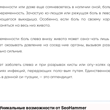
еменности или даже еще сомневаетесь в наличии оной, бол
беременность. Зачастую ко-лющая или режущая боль в лев
ающегося выкидыша. Особенно, если боль по своему хар
няться на весь низ живота.
енности боль слева внизу живота может озна-чать лишь 
ет оказывать давление на сосед-ние органы, вызывая раз
ьно сильные.
ет заболеть слева и при разрывах кисты или опу-холях о
иях инфекций, передающих поло-вым путем. Единственное
 в данной си-туации, — это аппендицит.
 Уникальные возможности от SeoHammer