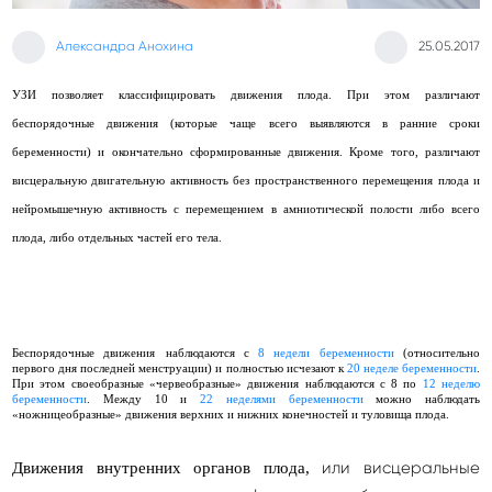
Александра Анохина
25.05.2017
УЗИ позволяет классифицировать движения плода. При этом различают
беспорядочные движения (которые чаще всего выявляются в ранние сроки
беременности) и окончательно сформированные движения. Кроме того, различают
висцеральную двигательную активность без пространственного перемещения плода и
нейромышечную активность с перемещением в амниотической полости либо всего
плода, либо отдельных частей его тела.
Беспорядочные движения
наблюдаются с
8 недели беременности
(относительно
первого дня последней менструации) и полностью исчезают к
20 неделе беременности
.
При этом своеобразные «червеобразные» движения наблюдаются с 8 по
12 неделю
беременности
. Между 10 и
22 неделями беременности
можно наблюдать
«ножницеобразные» движения верхних и нижних конечностей и туловища плода.
или висцеральные
Движения внутренних органов плода,