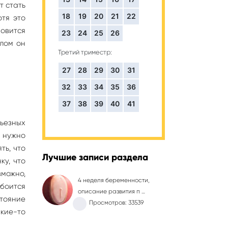
т стать
18
19
20
21
22
отя это
новится
23
24
25
26
елом он
Третий триместр:
27
28
29
30
31
32
33
34
35
36
37
38
39
40
41
рьезных
е нужно
ть, что
Лучшие записи раздела
ку, что
зможно,
4 неделя беременности,
 боится
описание развития п …
стояние
Просмотров: 33539
кие-то