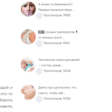
А может ты беременна?
Первые признаки бере …
Просмотров: 31930
1️⃣0️⃣ лучших препаратов 💊
от запора при б …
Просмотров: 19163
Литические смеси для детей
– состав, дозир …
Просмотров: 12036
водой и
Диета при целлюлите. Что
съесть, чтобы изб …
кто-то
Просмотров: 10554
бороть
равило,