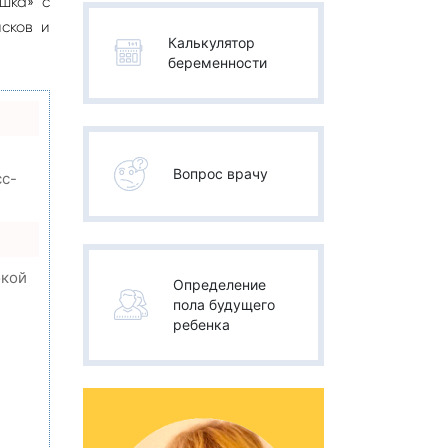
шка» с
сков и
Калькулятор
беременности
Вопрос врачу
сс-
окой
Определение
пола будущего
ребенка
,