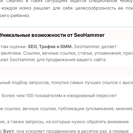
я. Обычно в таких ситуациях ищется специальная «бабу
 каждая мама решает для себя целесообразность ее пои
оего ребенка.
 Уникальные возможности от SeoHammer
етам оценки:
SEO, Трафик и SMM.
SeoHammer делает
анятием. Ссылки, вечные ссылки, статьи, упоминания, пре
циал SeoHammer для продвижения вашего сайта.
ьный подбор запросов, покупка самых лучших ссылок с выс
о более чем 100 показателям и ежедневный пересчет
е ссылки, вечные ссылки, публикации (упоминания, мнения
е, а также запросы, на которые нужно обратить внимание.
ию
Буст
, она ускоряет продвижение в десятки раз, а первые