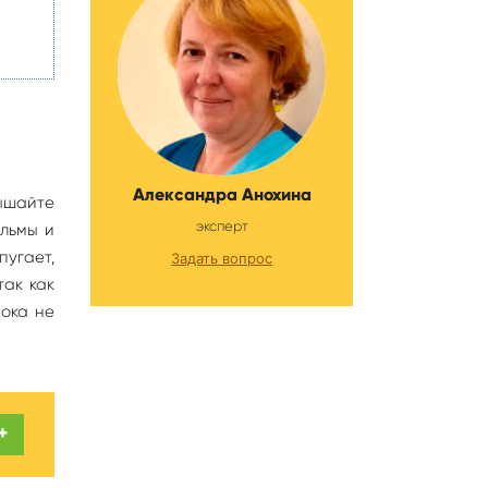
Александра Анохина
вышайте
эксперт
ильмы и
пугает,
Задать вопрос
так как
пока не
+