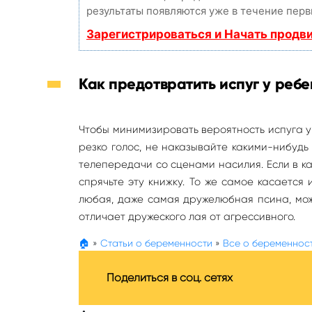
результаты появляются уже в течение перв
Зарегистрироваться и Начать продв
Как предотвратить испуг у ребе
Чтобы минимизировать вероятность испуга у
резко голос, не наказывайте какими-нибуд
телепередачи со сценами насилия. Если в ка
спрячьте эту книжку. То же самое касается 
любая, даже самая дружелюбная псина, може
отличает дружеского лая от агрессивного.
🏠
»
Статьи о беременности
»
Все о беременнос
Поделиться в соц. сетях