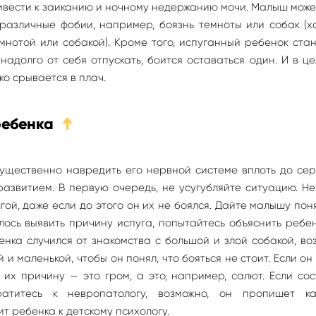
ривести к заиканию и ночному недержанию мочи. Малыш може
 различные фобии, например, боязнь темноты или собак (х
емнотой или собакой). Кроме того, испуганный ребенок ста
надолго от себя отпускать, боится оставаться один. И в ц
ко срывается в плач.
ребенка
➔
 существенно навредить его нервной системе вплоть до се
азвитием. В первую очередь, не усугубляйте ситуацию. Н
ой, даже если до этого он их не боялся. Дайте малышу поня
лось выявить причину испуга, попытайтесь объяснить ребен
енка случился от знакомства с большой и злой собакой, во
 и маленькой, чтобы он понял, что бояться не стоит. Если он
 их причину — это гром, а это, например, салют. Если со
ратитесь к невропатологу, возможно, он пропишет ка
 ребенка к детскому психологу.