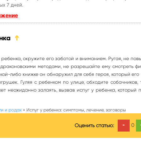
ых 7 дней.
ижение
нка
➔
 ребенка, окружите его заботой и вниманием. Ругая, не по
ь драконовскими методами, не разрешайте ему смотреть ф
кой-либо книжке он обнаружил для себя героя, который его 
игрушек. Гуляя с ребенком по улице, обходите собачников, 
т неожиданно залаять, вызвав испуг у ребенка, который 
ти и родах
»
Испуг у ребенка: симптомы, лечение, заговоры
-
0
Оценить статью: