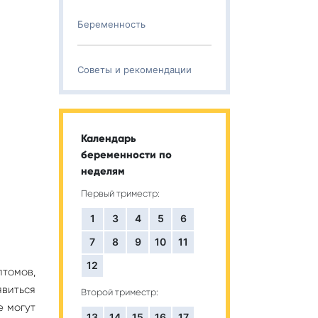
Беременность
Советы и рекомендации
Календарь
беременности по
неделям
Первый триместр:
1
3
4
5
6
7
8
9
10
11
12
птомов,
виться
Второй триместр:
е могут
13
14
15
16
17