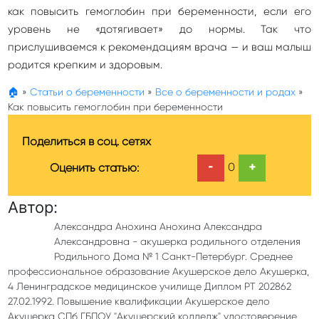
как повысить гемоглобин при беременности, если его
уровень не «дотягивает» до нормы. Так что
прислушиваемся к рекомендациям врача — и ваш малыш
родится крепким и здоровым.
🏠
»
Статьи о беременности
»
Все о беременности и родах
»
Как повысить гемоглобин при беременности
Поделиться в соц. сетях
-
+
0
Оценить статью:
Автор:
Александра Анохина Анохина Александра
Александровна - акушерка родильного отделения
Родильного Дома № 1 Санкт-Петербург. Среднее
профессиональное образование Акушерское дело Акушерка,
4 Ленинградское медицинское училище Диплом РТ 202862
27.02.1992. Повышение квалификации Акушерское дело
Акушерка СПб ГБПОУ "Акушерский колледж" удостоверение