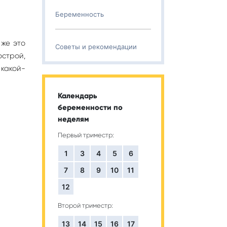
Беременность
 же это
Советы и рекомендации
острой,
 какой-
Календарь
беременности по
неделям
Первый триместр:
1
3
4
5
6
7
8
9
10
11
12
Второй триместр:
13
14
15
16
17