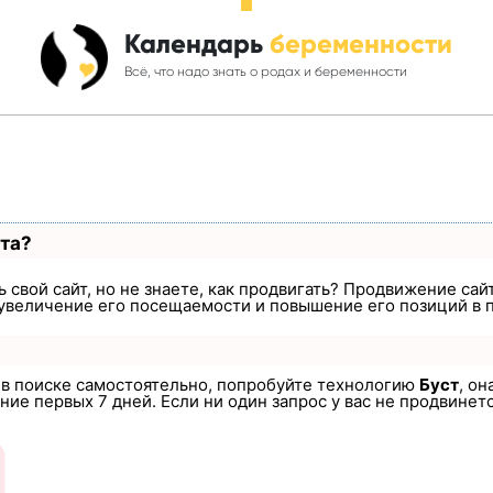
Календарь
беременности
Всё, что надо знать о родах и беременности
ста?
 свой сайт, но не знаете, как продвигать? Продвижение сайт
увеличение его посещаемости и повышение его позиций в 
а в поиске самостоятельно, попробуйте технологию
Буст
, он
ие первых 7 дней. Если ни один запрос у вас не продвинется