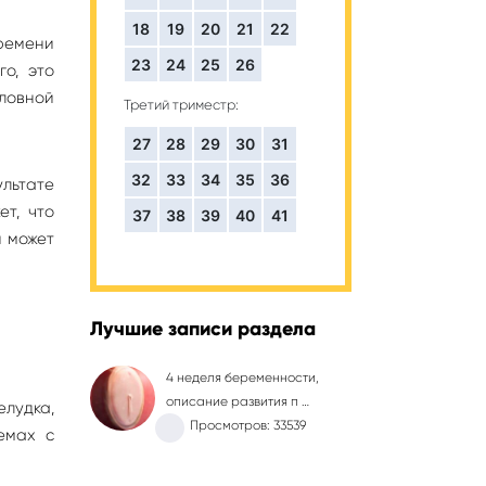
18
19
20
21
22
времени
23
24
25
26
го, это
оловной
Третий триместр:
27
28
29
30
31
32
33
34
35
36
ультате
т, что
37
38
39
40
41
я может
Лучшие записи раздела
4 неделя беременности,
описание развития п …
елудка,
Просмотров: 33539
емах с