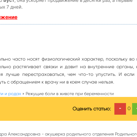
ию
Буст
, она ускоряет продвижение в десятки раз, а первые
ых 7 дней.
ижение
ольно часто носят физиологический характер, поскольку во
льно растягивает связки и давит на внутренние органы, 
я лучше перестраховаться, чем что-то упустить. И если
ть с обращением к врачу ни в коем случае нельзя.
ти и родах
»
Режущие боли в животе при беременности
-
0
Оценить статью:
дра Александровна - акушерка родильного отделения Родильно