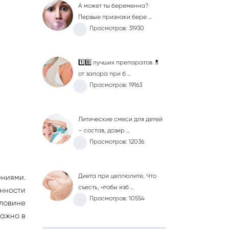
А может ты беременна?
Первые признаки бере …
Просмотров: 31930
1️⃣0️⃣ лучших препаратов 💊
от запора при б …
Просмотров: 19163
Литические смеси для детей
– состав, дозир …
Просмотров: 12036
Диета при целлюлите. Что
ниями.
съесть, чтобы изб …
нности
Просмотров: 10554
ловине
важно в