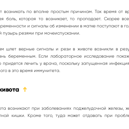
т возникать по вполне простым причинам. Так время от 
 боль, которая то возникает, то пропадает. Скорее все
беременности и сигналы об изменении в матке поступают в г
ой пузырь резями при мочеиспускании.
изм шлет верные сигналы и рези в животе возникли в рез
знь беременным. Если лабораторное исследование покаже
о придется лечить у врача, поскольку запущенная инфекци
ого в это время иммунитета.
живота
➔
ота возникают при заболеваниях поджелудочной железы, ж
ной кишки. Кроме того, туда может отдавать при пробл