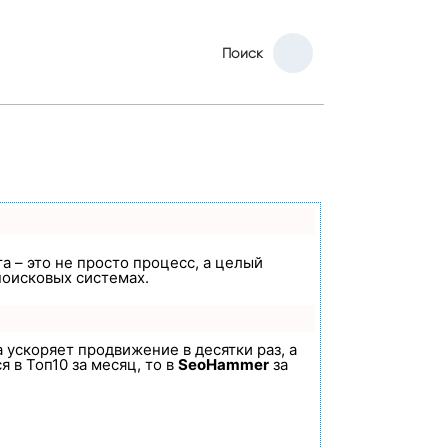
Поиск
а – это не просто процесс, а целый
поисковых системах.
а ускоряет продвижение в десятки раз, а
 в Топ10 за месяц, то в
SeoHammer
за