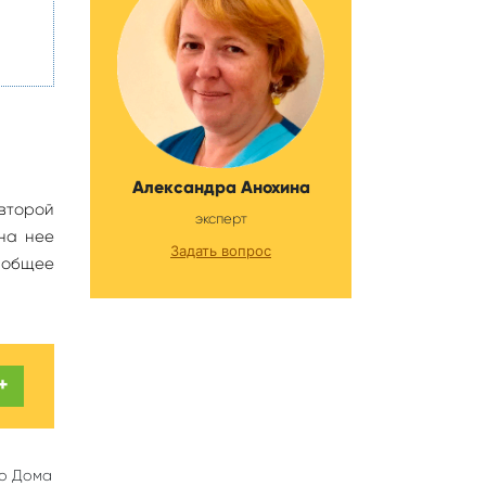
Александра Анохина
 второй
эксперт
на нее
Задать вопрос
 общее
+
го Дома