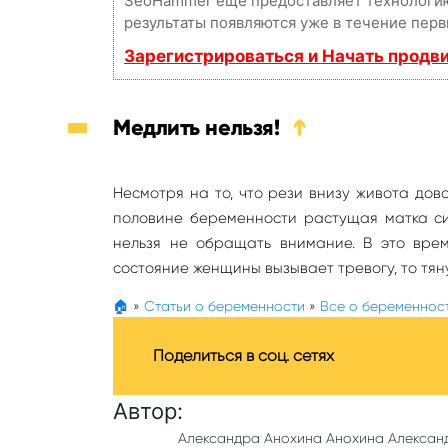
SeoHammer еще предоставляет технолог
результаты появляются уже в течение перв
Зарегистрироваться и Начать продв
Медлить нельзя!
➔
Несмотря на то, что рези внизу живота дов
половине беременности растущая матка си
нельзя не обращать внимание. В это врем
состояние женщины вызывает тревогу, то тяну
🏠
»
Статьи о беременности
»
Все о беременнос
Поделиться в соц. сетях
Автор:
Александра Анохина Анохина Алексан