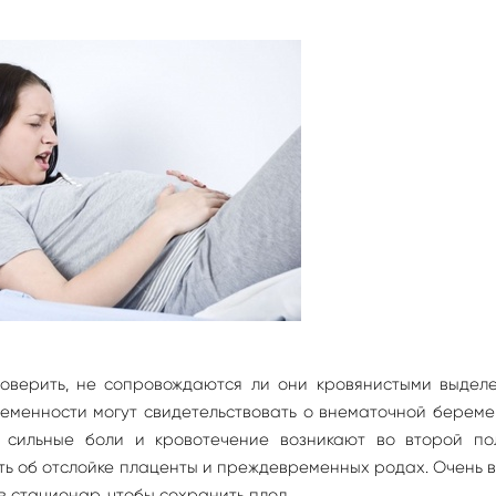
верить, не сопровождаются ли они кровянистыми выделе
еменности могут свидетельствовать о внематочной береме
 сильные боли и кровотечение возникают во второй по
ать об отслойке плаценты и преждевременных родах. Очень 
в стационар, чтобы сохранить плод.