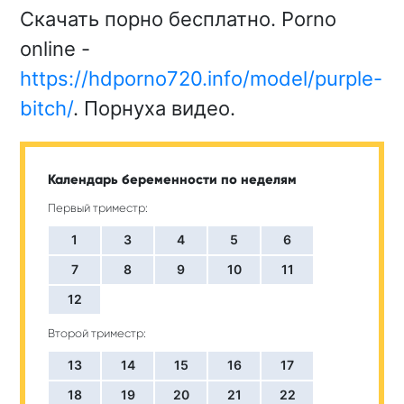
Скачать порно бесплатно. Porno
online -
https://hdporno720.info/model/purple-
bitch/
. Порнуха видео.
Календарь беременности по неделям
Первый триместр:
1
3
4
5
6
7
8
9
10
11
12
Второй триместр:
13
14
15
16
17
18
19
20
21
22