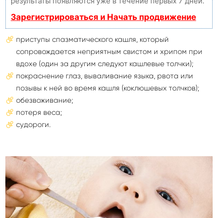
результаты появляются уже в течение первых 7 дней.
Зарегистрироваться и Начать продвижение
приступы спазматического кашля, который
сопровождается неприятным свистом и хрипом при
вдохе (один за другим следуют кашлевые толчки);
покраснение глаз, вываливание языка, рвота или
позывы к ней во время кашля (коклюшевых толчков);
обезвоживание;
потеря веса;
судороги.