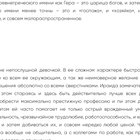
ревнегреческого имени как Гера – это царица богов, и зат
о имени менее точны – это и «госпожа», и «хозяйка», 
е, и совсем малораспространенное.
не непослушной девочкой. В ее сложном характере быстро
е ко всем ее окружающим, а так же неимоверное желание 
ношения абсолютно со всеми сверстниками. Ираида замечат
 этом стараясь и здесь быть действительно лучше всех д
риобрести максимально престижную профессию и пи этом д
этом ей часто помогает не только острый врожденный ум
альность, чрезвычайное трудолюбие, работоспособность, и 
и затем добиваться их, и совсем нередко любой ценой. 
а вообще не общительна, а с коллегами по работе, как п