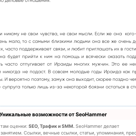
но деловые отношения.
 никому не свои чувства, не свои мысли. Если же она кого
чень мало, то с самыми близкими людьми она все же очень 
их, часто поддерживает связи, и любит приглашать их в гости
на будет прийти к ним на помощь и всячески оказать под
ь часто отпугивает от Ираиды многих мужчин. Это ее не
м никогда не подаст. В совсем молодые годы Ираида как 
 И вероятно поэтому, замуж она выходит, скорее поздно че
 супруга только лишь из-за некоторой боязни остаться в с
 Уникальные возможности от SeoHammer
етам оценки:
SEO, Трафик и SMM.
SeoHammer делает
анятием. Ссылки, вечные ссылки, статьи, упоминания, пре