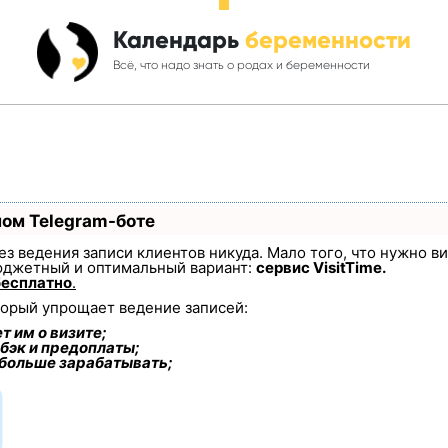
Календарь
беременности
Всё, что надо знать о родах и беременности
ном Telegram-боте
 без ведения записи клиентов никуда. Мало того, что нужно в
юджетный и оптимальный вариант:
сервис VisitTime.
бесплатно
.
торый упрощает ведение записей:
т им о визите;
бэк и предоплаты;
 больше зарабатывать;