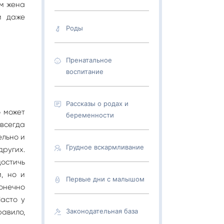
ем жена
и даже
Роды
Пренатальное
воспитание
Рассказы о родах и
 может
беременности
всегда
ельно и
Грудное вскармливание
ругих.
остичь
, но и
Первые дни с малышом
конечно
Часто у
Законодательная база
равило,