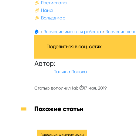
Ростислава
Нана
Вольдемар
🏠
»
Значение имен для ребенка
»
Значение женс
Поделиться в соц. сетях
Автор:
Татьяна Попова
Статью дополнил (а): ⏱17 мая, 2019
Похожие статьи
Значение женских имен