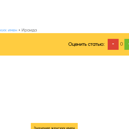
ких имен
»
Ираида
-
0
Оценить статью:
Значение женских имен