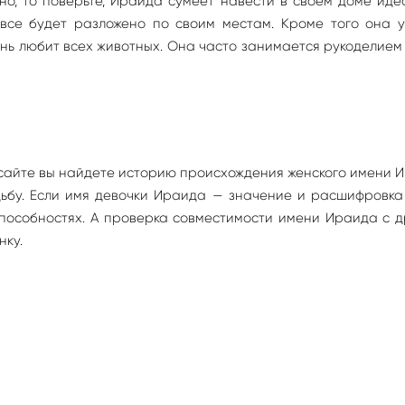
но, то поверьте, Ираида сумеет навести в своем доме ид
 все будет разложено по своим местам. Кроме того она у
ень любит всех животных. Она часто занимается рукоделием
сайте вы найдете историю происхождения женского имени 
удьбу. Если имя девочки Ираида — значение и расшифровк
способностях. А проверка совместимости имени Ираида с 
нку.