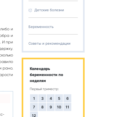
Детские болезни
Беременность
-либо и
добра и
. И при
Советы и рекомендации
держку.
сколько
правило
м рано.
Календарь
тарости
беременности по
неделям
Первый триместр:
1
3
4
5
6
7
8
9
10
11
сс-
12