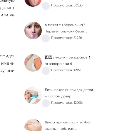
еальную
Просмотров: 33533
деляет
 или же
А может ты беременна?
Первые признаки бере …
Просмотров: 31926
Ираида,
1️⃣0️⃣ лучших препаратов 💊
а имени
от запора при б …
другими
Просмотров: 19163
Литические смеси для детей
– состав, дозир …
Просмотров: 12036
Диета при целлюлите. Что
съесть, чтобы изб …