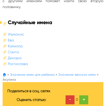
с другими именами поможет найти свою вторую
половинку.
Случайные имена
Ульманас
Ева
Камилла
Санта
Динара
Ростислава
🏠
»
Значение имен для ребенка
»
Значение женских имен
»
Акулина
Поделиться в соц. сетях
-
+
0
Оценить статью: