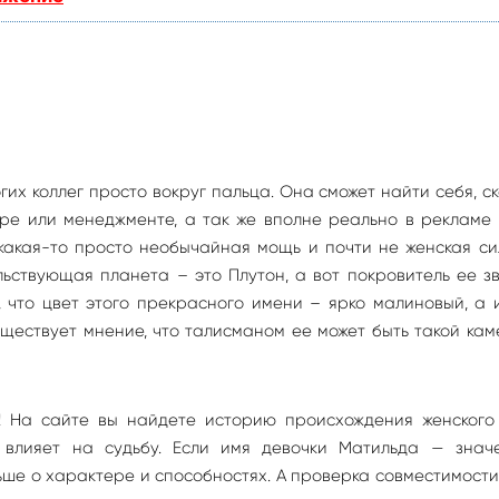
гих коллег просто вокруг пальца. Она сможет найти себя, с
уре или менеджменте, а так же вполне реально в рекламе
 какая-то просто необычайная мощь и почти не женская си
ельствующая планета – это Плутон, а вот покровитель ее з
, что цвет этого прекрасного имени – ярко малиновый, а
уществует мнение, что талисманом ее может быть такой кам
! На сайте вы найдете историю происхождения женского
к влияет на судьбу. Если имя девочки Матильда — знач
ше о характере и способностях. А проверка совместимост