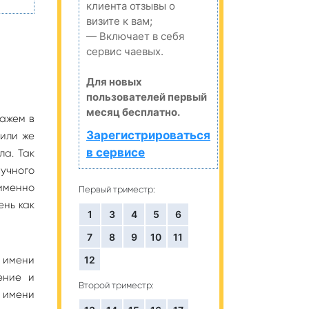
клиента отзывы о
визите к вам;
— Включает в себя
сервис чаевых.
Для новых
пользователей первый
месяц бесплатно.
кажем в
Зарегистрироваться
 или же
в сервисе
ла. Так
вучного
 именно
Первый триместр:
ень как
1
3
4
5
6
7
8
9
10
11
12
 имени
ение и
Второй триместр:
и имени