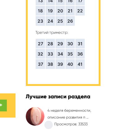
13
14
15
16
17
18
19
20
21
22
23
24
25
26
Третий триместр:
27
28
29
30
31
32
33
34
35
36
37
38
39
40
41
Лучшие записи раздела
+
4 неделя беременности,
описание развития п …
Просмотров: 33533