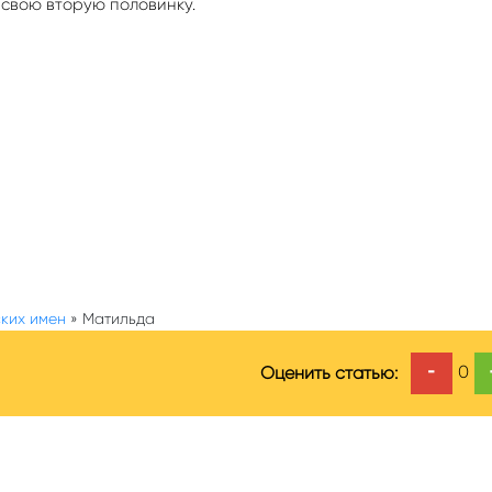
свою вторую половинку.
ких имен
»
Матильда
-
0
Оценить статью: