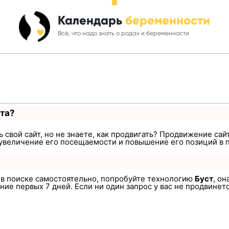
Календарь
беременности
Всё, что надо знать о родах и беременности
ста?
 свой сайт, но не знаете, как продвигать? Продвижение сайт
увеличение его посещаемости и повышение его позиций в 
а в поиске самостоятельно, попробуйте технологию
Буст
, он
ие первых 7 дней. Если ни один запрос у вас не продвинется