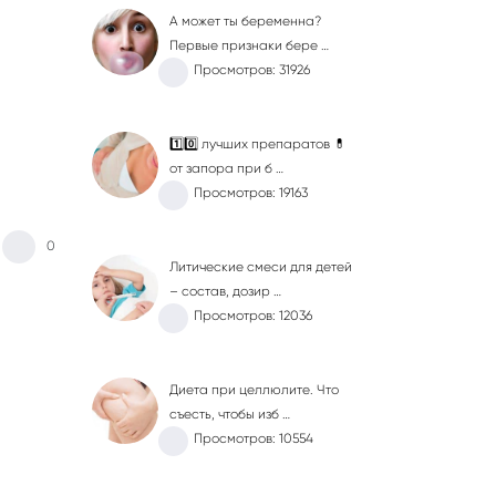
А может ты беременна?
Первые признаки бере …
Просмотров: 31926
1️⃣0️⃣ лучших препаратов 💊
от запора при б …
Просмотров: 19163
0
Литические смеси для детей
– состав, дозир …
Просмотров: 12036
Диета при целлюлите. Что
съесть, чтобы изб …
Просмотров: 10554