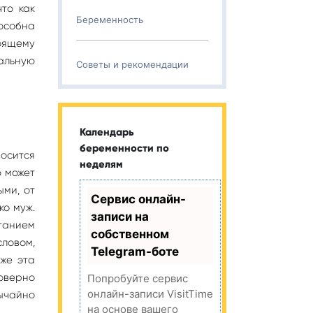
то как
Беременность
пособна
тоящему
альную
Советы и рекомендации
Календарь
беременности по
носится
неделям
ю может
ыми, от
Сервис онлайн-
ко муж.
записи на
итанием
собственном
словом,
Telegram-боте
 же эта
моверно
Попробуйте сервис
онлайн-записи VisitTime
бычайно
на основе вашего