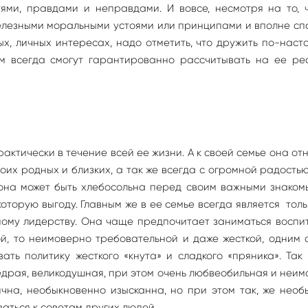
ями, правдами и неправдами. И вовсе, несмотря на то, ч
елезными моральными устоями или принципами и вполне с
х, личных интересах, надо отметить, что дружить по-нас
ом всегда смогут гарантированно рассчитывать на ее ре
ктически в течение всей ее жизни. А к своей семье она от
оих родных и близких, а так же всегда с огромной радость
 она может быть хлебосольна перед своим важными знаком
оторую выгоду. Главным же в ее семье всегда является толь
ному лидерству. Она чаще предпочитает заниматься восп
ой, то неимоверно требовательной и даже жесткой, одним 
ть политику жесткого «кнута» и сладкого «пряника». Так
драя, великодушная, при этом очень любвеобильная и неи
чна, необыкновенно изысканна, но при этом так, же нео
аться к советам других людей.