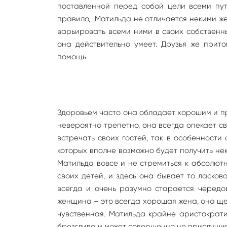
поставленной перед собой цели всеми пут
правило, Матильда не отличается некими ж
варьировать всеми ними в своих собственны
она действительно умеет. Друзья же прит
помощь.
Здоровьем часто она обладает хорошим и пра
невероятно трепетно, она всегда опекает св
встречать своих гостей, так в особенности
которых вполне возможно будет получить нек
Матильда вовсе и не стремиться к абсолют
своих детей, и здесь она бывает то ласков
всегда и очень разумно старается чередова
женщина – это всегда хорошая жена, она ще
чувственная. Матильда крайне аристократи
брезглива и может совершенно не прислушив