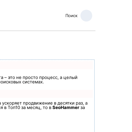
Поиск
а – это не просто процесс, а целый
поисковых системах.
а ускоряет продвижение в десятки раз, а
 в Топ10 за месяц, то в
SeoHammer
за