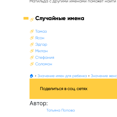
Матильда с другими именами поможет найти 
Случайные имена
Тамаз
Ясон
Эдгар
Милан
Стефания
Соломон
🏠
»
Значение имен для ребенка
»
Значение женс
Поделиться в соц. сетях
Автор:
Татьяна Попова