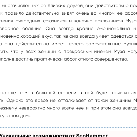
 многочисленных ее близких друзей, они действительно п
ак правило действительно видят очень во многом ее абсо
етения очередных союзников и конечно поклонников Муза
моверное обаяние. Она всегда крайне эмоциональна и
новенно хороший вкус, так же она всегда умеет одеваться 
о она действительно имеет просто замечательные музык
тить, что у всех женщин с прекрасным именем Муза могу
вполне достичь практически абсолютного совершенства.
старше, тем в большей степени в ней будет появляться
ть. Однако это вовсе не отталкивает от такой женщины М
режнему невероятно много возле нее, и при этом она всегд
 уютном доме.
 Уникальные возможности от SeoHammer