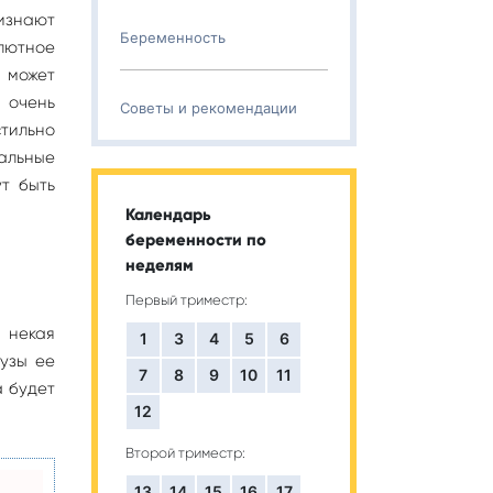
ризнают
Беременность
лютное
 может
 очень
Советы и рекомендации
стильно
альные
т быть
Календарь
беременности по
неделям
Первый триместр:
 некая
1
3
4
5
6
узы ее
7
8
9
10
11
а будет
12
Второй триместр:
13
14
15
16
17