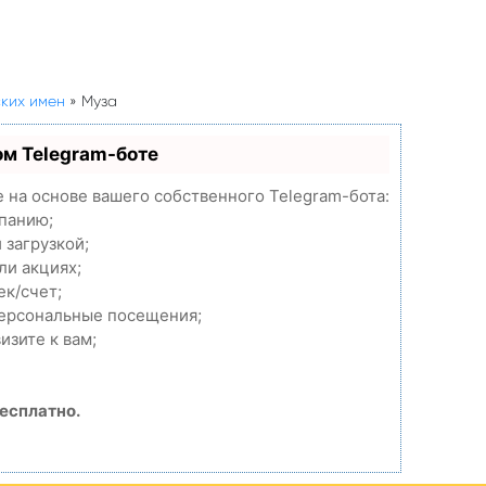
ких имен
»
Муза
ом Telegram-боте
e на основе вашего собственного Telegram-бота:
мпанию;
 загрузкой;
ли акциях;
ек/счет;
персональные посещения;
изите к вам;
есплатно.