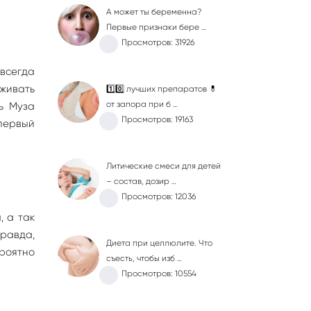
А может ты беременна?
Первые признаки бере …
Просмотров: 31926
 всегда
живать
1️⃣0️⃣ лучших препаратов 💊
от запора при б …
ть Муза
Просмотров: 19163
первый
Литические смеси для детей
– состав, дозир …
Просмотров: 12036
, а так
Правда,
Диета при целлюлите. Что
роятно
съесть, чтобы изб …
Просмотров: 10554