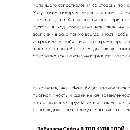
малейшего сопротивления со стороны таких
Музу таким лидером, именно потому что к
превосходство. А для постоянного приобр
пускать в ход абсолютно все свое неи
восприимчива, а так же всегда имеет необык
и красиво и любит все это, кроме прочег
задатки и способности. Надо так же заме
абсолютно все шансы уже к тридцати годам 
И заметьте, чем Муза будет становиться 
прагматичность и даже некая заземленнос
многочисленных друзей, их все так же по-п
рада их даже внезапному появлению в своем
Забиваем Сайты В ТОП КУВАЛДОЙ -