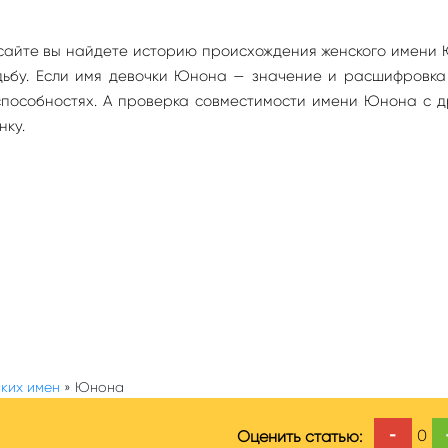
сайте вы найдете историю происхождения женского имени
судьбу. Если имя девочки Юнона — значение и расшифровк
способностях. А проверка совместимости имени Юнона с 
нку.
ких имен
»
Юнона
-
0
Оценить статью: