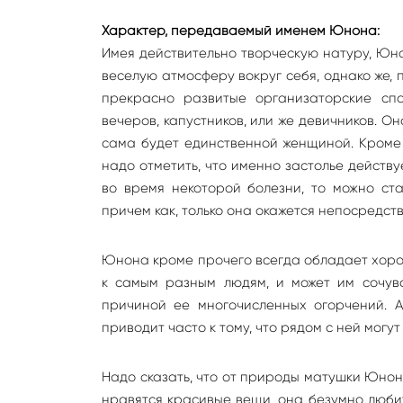
Характер, передаваемый именем Юнона:
Имея действительно творческую натуру, Юн
веселую атмосферу вокруг себя, однако же, 
прекрасно развитые организаторские сп
вечеров, капустников, или же девичников. Он
сама будет единственной женщиной. Кроме 
надо отметить, что именно застолье действ
во время некоторой болезни, то можно ст
причем как, только она окажется непосредств
Юнона кроме прочего всегда обладает хоро
к самым разным людям, и может им сочувс
причиной ее многочисленных огорчений. А
приводит часто к тому, что рядом с ней мог
Надо сказать, что от природы матушки Юнон
нравятся красивые вещи, она безумно любит