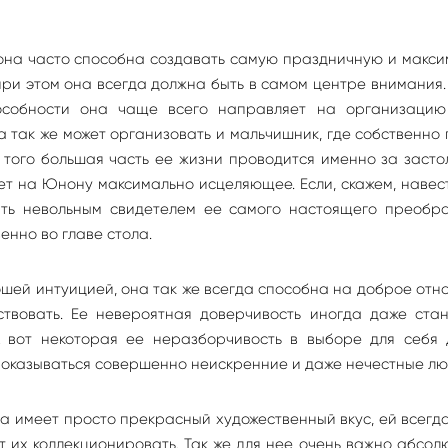
она часто способна создавать самую праздничную и макс
при этом она всегда должна быть в самом центре внимания.
особности она чаще всего направляет на организацию
а так же может организовать и мальчишник, где собственно 
того большая часть ее жизни проводится именно за засто
ует на Юнону максимально исцеляющее. Если, скажем, навес
ать невольным свидетелем ее самого настоящего преобра
енно во главе стола.
шей интуицией, она так же всегда способна на доброе от
твовать. Ее невероятная доверчивость иногда даже стан
 вот некоторая ее неразборчивость в выборе для себя 
ут оказываться совершенно неискренние и даже нечестные лю
а имеет просто прекрасный художественный вкус, ей всегд
 их коллекционировать. Так же для нее очень важно абсол