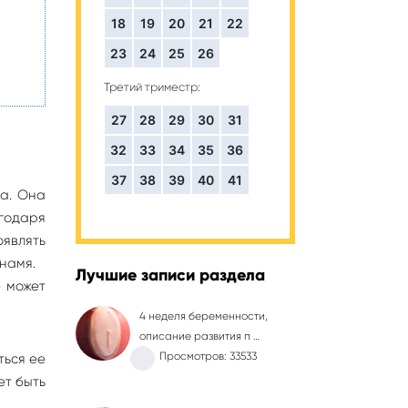
18
19
20
21
22
23
24
25
26
Третий триместр:
27
28
29
30
31
32
33
34
35
36
37
38
39
40
41
ва. Она
агодаря
оявлять
знамя.
Лучшие записи раздела
е может
4 неделя беременности,
описание развития п …
Просмотров: 33533
ться ее
ет быть