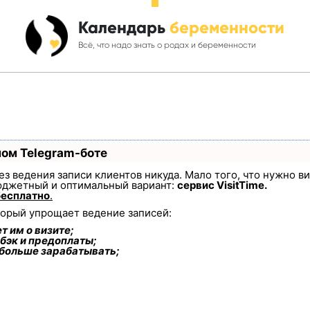
Календарь
беременности
Всё, что надо знать о родах и беременности
ном Telegram-боте
 без ведения записи клиентов никуда. Мало того, что нужно в
юджетный и оптимальный вариант:
сервис VisitTime.
бесплатно
.
торый упрощает ведение записей:
т им о визите;
бэк и предоплаты;
 больше зарабатывать;