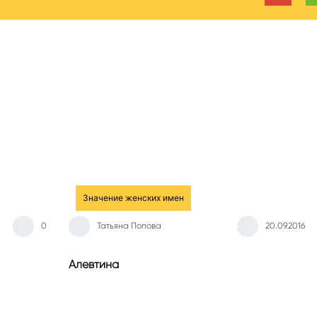
Значение женских имен
0
Татьяна Попова
20.09.2016
Алевтина