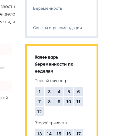
извести
Беременность
ое дело
ухня, и
Советы и рекомендации
Календарь
беременности по
сс-
неделям
Первый триместр:
1
3
4
5
6
окой
7
8
9
10
11
12
Второй триместр:
,
13
14
15
16
17