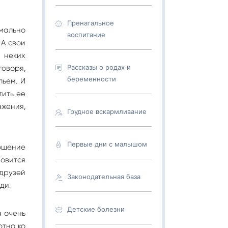
Пренатальное
имально
воспитание
 А свои
 неких
Рассказы о родах и
говоря,
беременности
льем. И
тить ее
жения,
Грудное вскармливание
Первые дни с малышом
ношение
овится
друзей
Законодательная база
ди.
Детские болезни
а очень
ютно ко