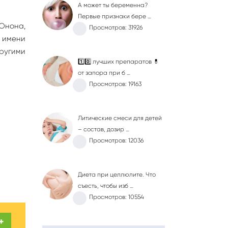
А может ты беременна?
Первые признаки бере …
 Юнона,
Просмотров: 31926
а имени
другими
1️⃣0️⃣ лучших препаратов 💊
от запора при б …
Просмотров: 19163
Литические смеси для детей
– состав, дозир …
Просмотров: 12036
Диета при целлюлите. Что
съесть, чтобы изб …
Просмотров: 10554
+