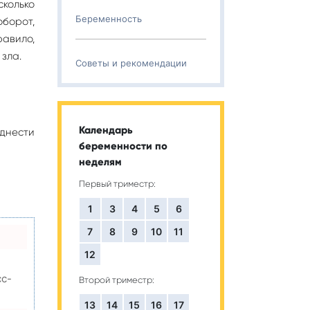
сколько
Беременность
борот,
равило,
зла.
Советы и рекомендации
Календарь
днести
беременности по
неделям
Первый триместр:
1
3
4
5
6
7
8
9
10
11
12
сс-
Второй триместр:
13
14
15
16
17