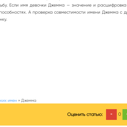
удьбу. Если имя девочки Джемма — значение и расшифровк
способностях. А проверка совместимости имени Джемма с 
нку.
ких имен
»
Джемма
-
0
Оценить статью: