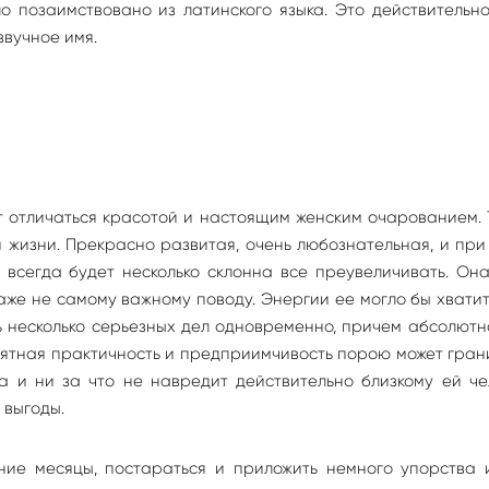
о позаимствовано из латинского языка. Это действительн
звучное имя.
т отличаться красотой и настоящим женским очарованием.
й жизни. Прекрасно развитая, очень любознательная, и при
всегда будет несколько склонна все преувеличивать. Он
же не самому важному поводу. Энергии ее могло бы хвати
 несколько серьезных дел одновременно, причем абсолютн
ятная практичность и предприимчивость порою может гран
а и ни за что не навредит действительно близкому ей че
 выгоды.
ние месяцы, постараться и приложить немного упорства 