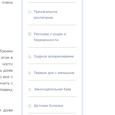
о очень
Пренатальное
воспитание
Рассказы о родах и
беременности
 Такими
Грудное вскармливание
 этом в
а часто
ть даже
Первые дни с малышом
о все с
ичить с
Законодательная база
ловеку,
Детские болезни
и даже