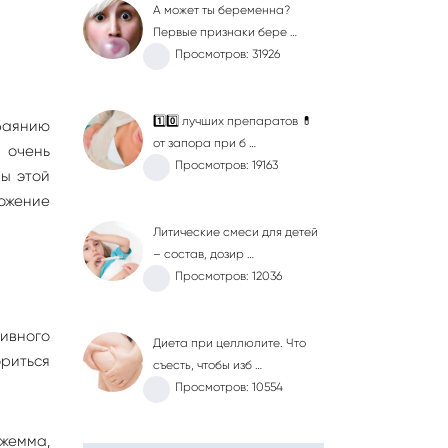
А может ты беременна?
Первые признаки бере …
Просмотров: 31926
1️⃣0️⃣ лучших препаратов 💊
баянию
от запора при б …
 очень
Просмотров: 19163
ры этой
ложение
Литические смеси для детей
– состав, дозир …
Просмотров: 12036
сивного
Диета при целлюлите. Что
ориться
съесть, чтобы изб …
Просмотров: 10554
Джемма,