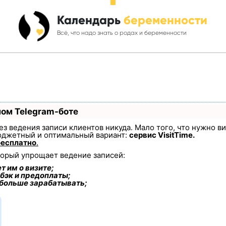
Календарь
беременности
Всё, что надо знать о родах и беременности
ном Telegram-боте
 без ведения записи клиентов никуда. Мало того, что нужно в
юджетный и оптимальный вариант:
сервис VisitTime.
бесплатно
.
торый упрощает ведение записей:
т им о визите;
бэк и предоплаты;
 больше зарабатывать;