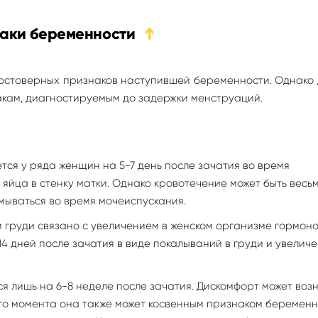
наки беременности
➔
остоверных признаков наступившей беременности. Однако
накам, диагностируемым до задержки менструаций.
ся у ряда женщин на 5-7 день после зачатия во время
яйца в стенку матки. Однако кровотечение может быть весь
мываться во время мочеиспускания.
 груди связано с увеличением в женском организме гормон
14 дней после зачатия в виде покалываний в груди и увеличе
ся лишь на 6-8 неделе после зачатия. Дискомфорт может воз
ого момента она также может косвенным признаком беременн