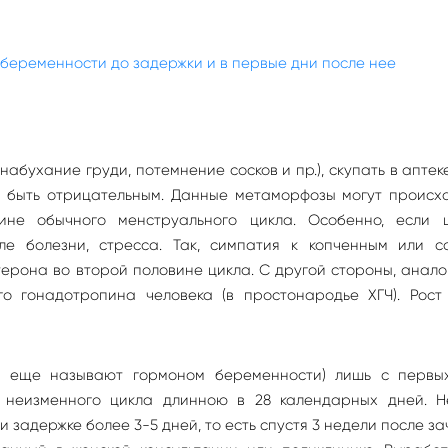
беременности до задержки и в первые дни после нее
абухание груди, потемнение сосков и пр.), скупать в аптек
т быть отрицательным. Данные метаморфозы могут происхо
ине обычного менструального цикла. Особенно, если 
ле болезни, стресса. Так, симпатия к копченным или с
ерона во второй половине цикла. С другой стороны, анал
о гонадотропина человека (в простонародье ХГЧ). Рост
го еще называют гормоном беременности) лишь с первы
 неизменного цикла длинною в 28 календарных дней. Н
 задержке более 3-5 дней, то есть спустя 3 недели после за