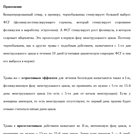
Применение
Концентрированный отвар, к примеру, чернобыльника стимулирует большой выброс
ФСГ (фолликулостимулирующего гормона, который стимулирует созревание
фолликулов и выработку эстрогенов). А ФСГ стимулирует рост фолликула, в котором
созревает яйцеклетка. Это происходит в первую фазу менструального цикла. Поэтому
чернобыльник, как и другие травы с подобным действием, назначаются с 1-го дня
менструального цикла в течении 10 дней (учитывая циклическую секрецию ФСГ и пик
его выброса в норме).
Травы же с
эстрогенным эффектом
для лечения бесплодия назначаются также в I-ю,
фолликулиновую фазу менструального цикла, но применять их нужно с 5-го по 15-й
день менструального цикла (то есть с 5-го дня от начала менструации). Если у
женщины аменорея, то есть менструации отсутствуют, то первый день приема будет
отныне считаться пятым днем цикла.
Травы
с прогестагенным
действием назначают во II-ю, лютеиновую фазу цикла, и
применять их нужно с 15-го по 25-й день цикла. Затем идет перерыв 5 — 6 дней.