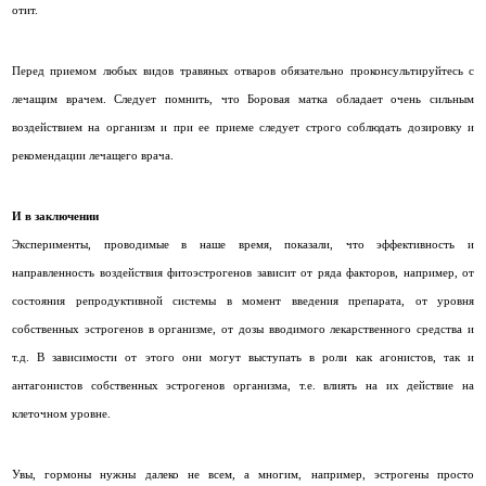
отит.
Перед приемом любых видов травяных отваров обязательно проконсультируйтесь с
лечащим врачем. Следует помнить, что Боровая матка обладает очень сильным
воздействием на организм и при ее приеме следует строго соблюдать дозировку и
рекомендации лечащего врача.
И в заключении
Эксперименты, проводимые в наше время, показали, что эффективность и
направленность воздействия фитоэстрогенов зависит от ряда факторов, например, от
состояния репродуктивной системы в момент введения препарата, от уровня
собственных эстрогенов в организме, от дозы вводимого лекарственного средства и
т.д. В зависимости от этого они могут выступать в роли как агонистов, так и
антагонистов собственных эстрогенов организма, т.е. влиять на их действие на
клеточном уровне.
Увы, гормоны нужны далеко не всем, а многим, например, эстрогены просто