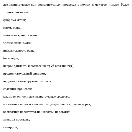
дезинфицирующее при воспалительных процессах в почках и мочевом пузыре. Более
точные показания:
фиброма матки;
миома матки;
маточные кровотечения;
эрозия шейки матки;
инфантильность матки;
бесплодие;
непроходимость и воспаление труб (сальпингит);
предменструальный синдром;
нарушения менструального цикла;
спаечные процессы;
как мочегонное и дезинфицирующее средство;
воспаление почек и в мочевого пузыря: цистит, пиелонефрит;
воспаление предстательной железы: простатит;
аденома простаты;
геморрой;