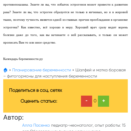
противопоказаны. Знаете ли вы, что избыток эстрогенов может привести к развитию
рака? Знаете ли вы, что эстроген образуется не только в яичниках, но и в жировой
ткани, поэтому тучность является одной из главных причин преобладания в организме
эстрогена?
Как известно, всё хорошо в меру. Хороший врач сразу видит корень
болезни даже до того, как вы начинаете о ней рассказывать, и только он может
прописать Вам то или иное средство.
Календарь беременности.ру
🏠
»
Планирование беременности
»
Шалфей и матка боровая
– фитогормоны для наступления беременности
Поделиться в соц. сетях
-
+
0
Оценить статью:
Автор:
Алла Пасенко
педиатр-неонатолог, опыт работы: 15