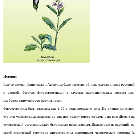
История
Еще со времен Гиппократа и Авиценны было известно об использовании ряда растений
и овощей, богатых фитоэстрогенами, в качестве контрацептивных средств или,
наоборот, стимуляторов фертильности.
Фитоэстрогены были открыты еще в 30-е годы прошлого века. Но ученые признают,
что эти удивительные вещества до сих пор хранят много загадок, а их воздействие на
человеческий организм может быть самым неожиданным. Выделенные из растений, по
своей химической структуре фитоэстрогены напоминают человеческие гормоны (а