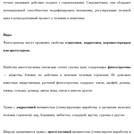
точнее оказывают действие сходное с гормональным). Следовательно, они обладают
потенциальной способностью модифицировать механизмы, регулирующие половой
цикл и репродуктивный процесс у человека и животных.
Виды
Фитогормоны могут проявлять свойства
эстрогенов, андрогенов, кортикостероидов
или прогестерона.
Наиболее многочисленна (несколько сотен) группа трав, содержащих
фитоэстрогены
— вещества, близкие по действию к женским половым гормонам. Из довольно
известных лекарственных растений фитоэстрогены содержат: хмель, шалфей, донник,
клевер, солодка, душица, цветы липы, омела и многие другие.
Травы с
андрогенной
активностью (стимулирующие выработку в организме мужских
половых гормонов): аир, борщевик, любисток, сельдерей, ярутка, сурепка и другие.
Широко применяются травы с
прогестагенной
активностью (стимулируют выработку в