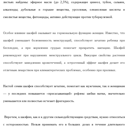
листьях найдены: эфирное масло (до 2,5%), содержащее цинеол, туйон, сальвен,
алкалоиды; дубильные и горькие вещества, урсоловая, олеаноловая кислоты и
смолистые вещества, фитонциды, активно действующие против туберкулезной.
Особое влияние шалфей оказывает на гормональную функцию женщин. Известно, что
шалфей уменьшает болезненность менструаций, способствует зачатию ребенка при
бесплодии, а при кормлении грудью помогает прекратить лактацию.
Шалфей
рекомендуют при нарушениях менструального цикла. Вяжущие свойства растения
способствуют замедлению кровотечений, а эстрогенный эффект шалфея делает его
отличным лекарством при климактерических проблемах, особенно при приливах.
Настой семян шалфея способствует зачатию, помогает как мужчинам, так и женщинам
— у последних повышается «присасывающий» рефлекс шейки матки, значительно
уменьшается или полностью исчезает фригидность.
Впрочем, к шалфею, как и к другим сильнодействующим средствам, нужно относиться
с осторожностью. Нельзя принимать его в больших дозах в течение длительного