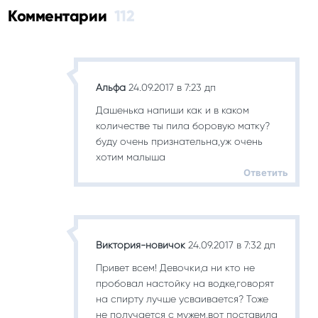
Комментарии
112
Альфа
24.09.2017 в 7:23 дп
Дашенька напиши как и в каком
количестве ты пила боровую матку?
буду очень признательна,уж очень
хотим малыша
Ответить
Виктория-новичок
24.09.2017 в 7:32 дп
Привет всем! Девочки,а ни кто не
пробовал настойку на водке,говорят
на спирту лучше усваивается? Тоже
не получается с мужем,вот поставила