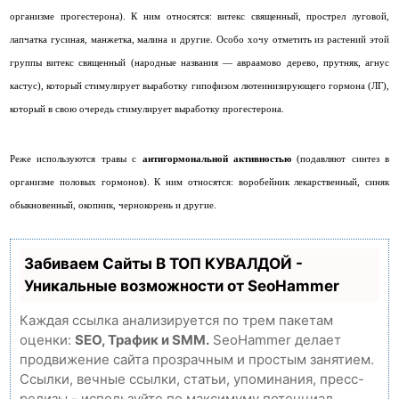
организме прогестерона). К ним относятся: витекс священный, прострел луговой,
лапчатка гусиная, манжетка, малина и другие. Особо хочу отметить из растений этой
группы витекс священный (народные названия — авраамово дерево, прутняк, агнус
кастус), который стимулирует выработку гипофизом лютеинизирующего гормона (ЛГ),
который в свою очередь стимулирует выработку прогестерона.
Реже используются травы с
антигормональной активностью
(подавляют синтез в
организме половых гормонов). К ним относятся: воробейник лекарственный, синяк
обыкновенный, окопник, чернокорень и другие.
Забиваем Сайты В ТОП КУВАЛДОЙ -
Уникальные возможности от SeoHammer
Каждая ссылка анализируется по трем пакетам
оценки:
SEO, Трафик и SMM.
SeoHammer делает
продвижение сайта прозрачным и простым занятием.
Ссылки, вечные ссылки, статьи, упоминания, пресс-
релизы - используйте по максимуму потенциал