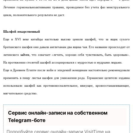
Лечение гормональноактивными травами, проводимое без учета фаз менструального
цикла, положительного результата не даст.
Шалфей лекарственный
Еще в XVI веке китайцы настолько высоко ценили шалфей, что за ящик сухого
британского шалфея они давали англичанам два ящика чая. Его название происходит от
латинского
salveo
, что означает «лечить, хорошо себя чувствовать, быть здоровым».
На протяжении столетий шалфей ассоциировался с мудростью и мудрыми людьми.
Еще в Древнем Египте после войн и эпидемий женщинам настоятельно рекомендовали
применять в пищу листья шалфея для умножения рода. Германские целители издавна
использовали шалфей как противовоспалительное, вяжущее, кровоостанавливающее,
мягчительное средство.
Сервис онлайн-записи на собственном
Telegram-боте
Попробуйте сервис онлайн-записи VisitTime на