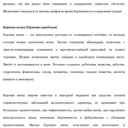
времени, так как может быть отравление и раздражение слизистых оболочек.
Желательно отказаться от приема шалфея во время беременности и кормления грудью.
Боровая матка (Ортилия однобокая)
Боровая матка — это многолетнее растение со стелющимися стеблями, от которых
отходят низкие однолетние ветки. Листья очерёдные, яйцевидные, пильчатые, с
округло-клиновидным основанием и короткозаострённой верхушкой, на тонких
черешках. Мелкие зеленоватые цветки собраны в однобокую поникающую кисть.
Цветёт и заготавливается в июле. Растение содержит дубильные вещества, арбутин,
гидрохинон, флавоноиды, смолы, кумарины, сапонины, горькие вещества, кислоты
(винную и лимонную).
Боровая матка широко известна в народной медицине как средство лечения
гинекологических заболеваний воспалительного характера, ее применяют при
бесплодии, кровотечениях, при инфантильности, эрозии шейки матки, при нарушении
менструального цикла, токсикозах беременности и фибромиомах с обильным
кровотечением. Иногда боровую матку используют как мочегонное и