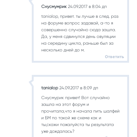
Снусмумрик
24.09.2017 в 8:04 дп
tanialop, привет. ты лучше в след. раз
на форуме вопрос задавай, а-то я
совершенно случайно сюда зашла.
Да, у меня сдвинулся день овуляции
на середину цикла, раньше был за
несколько дней до м.
Ответить
tanialop
24.09.2017 в 8:09 дп
Снусмурик привет! Вот случайно
зашла на этот форум и
прочитала,что я начала пить шалфей
и БМ по такой же схеме как и
ты,скажи пожалуйста ты результата
уже дождалась?