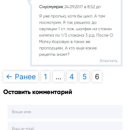
Снусмумрик
24.09.2017 в 8:52 дп
Я уже пропью, хотя бы цикл. А там
посмотрим. Я так решила: до
овуляции 1 ст. лож. шалфея на стакан
кипятка по 1/3 стакана 3 р.д. После О
Матку боровую в таких же
пропорциях. А кто еще какие
рецепты знает?
Ответить
← Ранее
1
…
4
5
6
Навигация
Оставить комментарий
по
комментариям