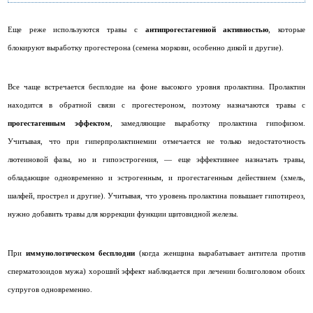
Еще реже используются травы с
антипрогестагенной активностью
, которые
блокируют выработку прогестерона (семена моркови, особенно дикой и другие).
Все чаще встречается бесплодие на фоне высокого уровня пролактина. Пролактин
находится в обратной связи с прогестероном, поэтому назначаются травы с
прогестагенным эффектом
, замедляющие выработку пролактина гипофизом.
Учитывая, что при гиперпролактинемии отмечается не только недостаточность
лютеиновой фазы, но и гипоэстрогения, — еще эффективнее назначать травы,
обладающие одновременно и эстрогенным, и прогестагенным дейествием (хмель,
шалфей, прострел и другие). Учитывая, что уровень пролактина повышает гипотиреоз,
нужно добавить травы для коррекции функции щитовидной железы.
При
иммунологическом бесплодии
(когда женщина вырабатывает антитела против
сперматозоидов мужа) хороший эффект наблюдается при лечении болиголовом обоих
супругов одновременно.