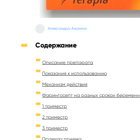
Александра Анохина
Содержание
Описание препарата
Показания к использованию
Механизм действия
Фарингосепт на разных сроках беременн
1 триместр
2 триместр
3 триместр
Правила приема