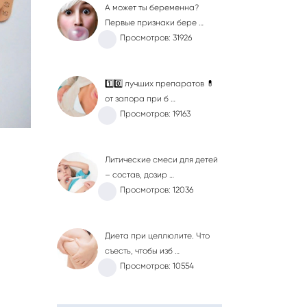
А может ты беременна?
Первые признаки бере …
Просмотров: 31926
1️⃣0️⃣ лучших препаратов 💊
от запора при б …
Просмотров: 19163
Литические смеси для детей
– состав, дозир …
Просмотров: 12036
Диета при целлюлите. Что
съесть, чтобы изб …
Просмотров: 10554