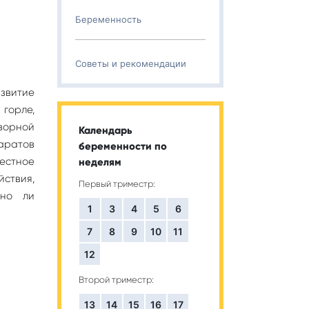
Беременность
Советы и рекомендации
звитие
горле,
ворной
Календарь
аратов
беременности по
местное
неделям
ствия,
Первый триместр:
жно ли
1
3
4
5
6
7
8
9
10
11
12
Второй триместр:
13
14
15
16
17