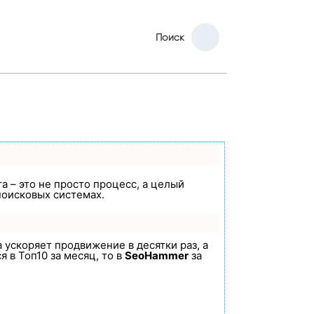
Поиск
а – это не просто процесс, а целый
поисковых системах.
а ускоряет продвижение в десятки раз, а
 в Топ10 за месяц, то в
SeoHammer
за