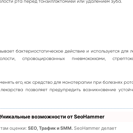
олости рта перед тонзиллэктомией или удалением зуба.
ывает бактериостатическое действие и используется для 
лости, спровоцированных пневмококками, стрептоко
енять его, как средство для монотерапии при болезнях рот
 лекарства позволяет предупредить возникновение устой
 Уникальные возможности от SeoHammer
етам оценки:
SEO, Трафик и SMM.
SeoHammer делает