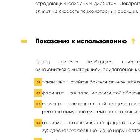
страдающим сахарным диабетом. Лекарст
влияет на скорость психомоторных реакций.
Показания к использованию
➔
Перед приемом необходимо внимате
ознакомиться с инструкцией, прилагаемой к
тонзиллит – стойкое бактериальное пораж
фарингит – воспаление слизистой оболочк
стоматит – воспалительный процесс, пор
реакции иммунной системы на различны
гингивит – патологический процесс, при 
зубодесневого соединения не нарушается