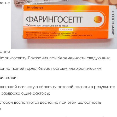
во не
льно
 Фарингосепту. Показания при беременности следующие:
ение тканей горла, бывает острым или хроническим;
и глотки;
ажающий слизистую оболочку ротовой полости в результате
е раздражающие факторы;
котором воспаляются десна, но при этом целостность
.