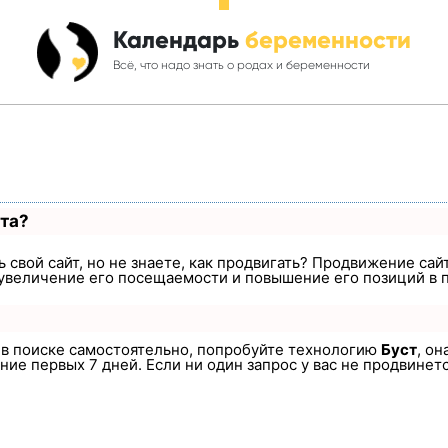
Календарь
беременности
Всё, что надо знать о родах и беременности
ста?
 свой сайт, но не знаете, как продвигать? Продвижение сайт
увеличение его посещаемости и повышение его позиций в 
а в поиске самостоятельно, попробуйте технологию
Буст
, он
ие первых 7 дней. Если ни один запрос у вас не продвинется