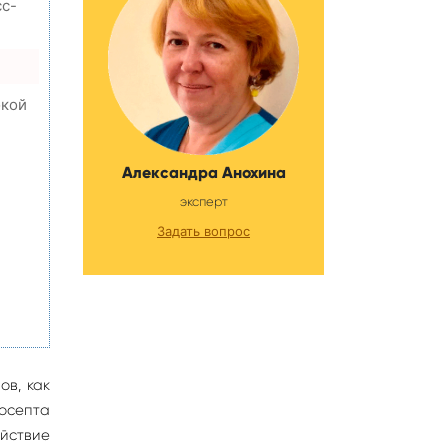
сс-
окой
Александра Анохина
,
эксперт
Задать вопрос
ов, как
осепта
йствие