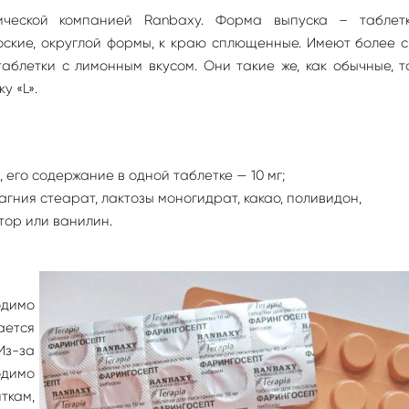
тической компанией Ranbaxy. Форма выпуска – таблет
оские, округлой формы, к краю сплющенные. Имеют более 
аблетки с лимонным вкусом. Они такие же, как обычные, т
у «L».
его содержание в одной таблетке — 10 мг;
гния стеарат, лактозы моногидрат, какао, поливидон,
тор или ванилин.
димо
ется
з-за
одимо
кам,