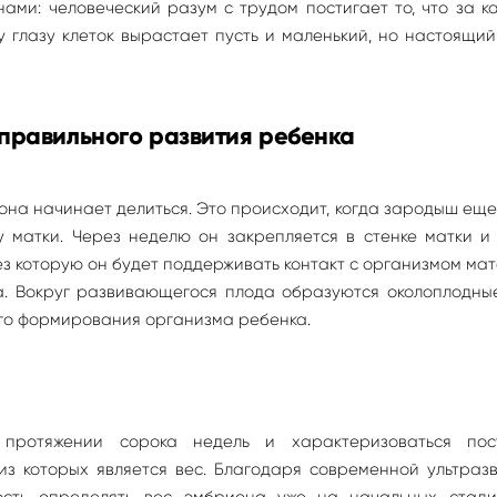
ами: человеческий разум с трудом постигает то, что за к
 глазу клеток вырастает пусть и маленький, но настоящи
правильного развития ребенка
 она начинает делиться. Это происходит, когда зародыш еще
 матки. Через неделю он закрепляется в стенке матки и
ез которую он будет поддерживать контакт с организмом ма
а. Вокруг развивающегося плода образуются околоплодные
го формирования организма ребенка.
протяжении сорока недель и характеризоваться пос
з которых является вес. Благодаря современной ультразв
ость определять вес эмбриона уже на начальных стади