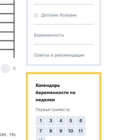
Детские болезни
Беременность
Советы и рекомендации
0
Календарь
беременности по
неделям
Первый триместр:
1
3
4
5
6
7
8
9
10
11
ам. Но