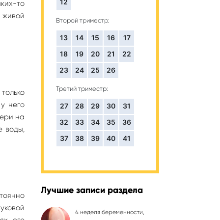
12
аких-то
й живой
Второй триместр:
13
14
15
16
17
18
19
20
21
22
23
24
25
26
Третий триместр:
 только
 у него
27
28
29
30
31
тери на
32
33
34
35
36
 воды,
37
38
39
40
41
Лучшие записи раздела
тоянно
уковой
4 неделя беременности,
ях его