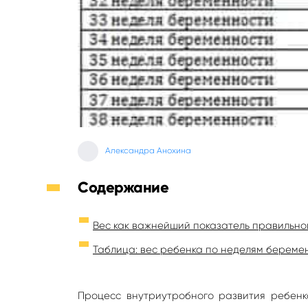
Александра Анохина
Содержание
Вес как важнейший показатель правильно
Таблица: вес ребенка по неделям береме
Процесс внутриутробного развития ребенк