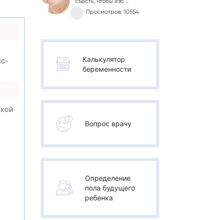
съесть, чтобы изб …
Просмотров: 10554
Калькулятор
сс-
беременности
окой
Вопрос врачу
,
Определение
пола будущего
ребенка