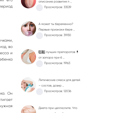
описание развития п …
 период
Просмотров: 33539
А может ты беременна?
Первые признаки бере …
Просмотров: 31930
чками,
иод, во
1️⃣0️⃣ лучших препаратов 💊
есса и
от запора при б …
ребенка
Просмотров: 19163
Литические смеси для детей
– состав, дозир …
Просмотров: 12036
ка. Он
стигает
 нужная
Диета при целлюлите. Что