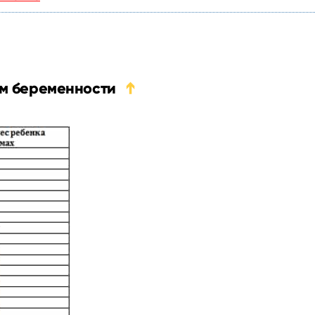
ям беременности
➔