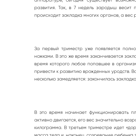
развития. Так, в 7 недель зародыш весит 
происходит закладка многих органов, а вес 
За первый триместр уже появляется полно
ножками. В это же время заканчивается зак
время которого любое попавшее в организ
привести к развитию врожденных уродств. В
несколько замедляется: закончилась закладка
В это время начинает функционировать пл
активно двигается, его вес значительно воз
килограмма. В третьем триместре идет «до
масса тела и, наконец, созревание ребенка 