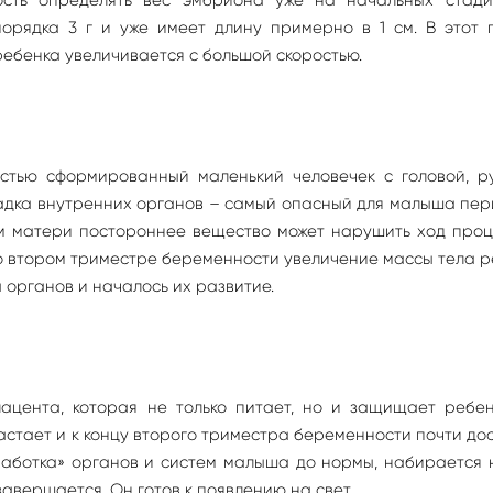
порядка 3 г и уже имеет длину примерно в 1 см. В этот
ребенка увеличивается с большой скоростью.
стью сформированный маленький человечек с головой, ру
ладка внутренних органов – самый опасный для малыша пер
м матери постороннее вещество может нарушить ход проц
о втором триместре беременности увеличение массы тела 
 органов и началось их развитие.
ацента, которая не только питает, но и защищает ребен
растает и к концу второго триместра беременности почти до
работка» органов и систем малыша до нормы, набирается
завершается. Он готов к появлению на свет.