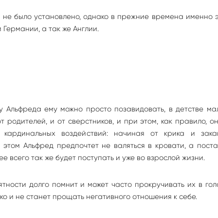
 не было установлено, однако в прежние времена именно 
Германии, а так же Англии.
у Альфреда ему можно просто позавидовать, в детстве ма
 родителей, и от сверстников, и при этом, как правило, о
н кардинальных воздействий: начиная от крика и зака
 этом Альфред предпочтет не валяться в кровати, а пост
е всего так же будет поступать и уже во взрослой жизни.
ятности долго помнит и может часто прокручивать их в гол
ко и не станет прощать негативного отношения к себе.