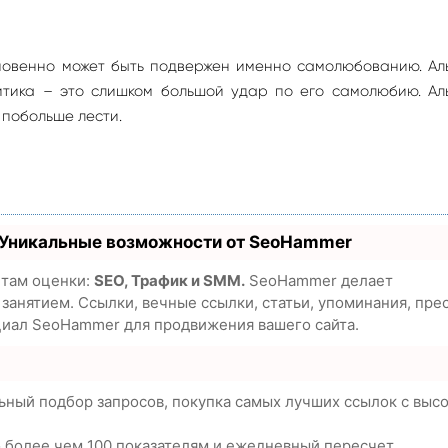
овенно может быть подвержен именно самолюбованию. Ал
итика – это слишком большой удар по его самолюбию. Ал
побольше лести.
 Уникальные возможности от SeoHammer
етам оценки:
SEO, Трафик и SMM.
SeoHammer делает
анятием. Ссылки, вечные ссылки, статьи, упоминания, пре
циал SeoHammer для продвижения вашего сайта.
ьный подбор запросов, покупка самых лучших ссылок с выс
о более чем 100 показателям и ежедневный пересчет