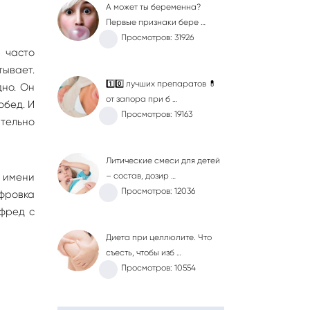
А может ты беременна?
Первые признаки бере …
Просмотров: 31926
 часто
тывает.
1️⃣0️⃣ лучших препаратов 💊
дно. Он
от запора при б …
обед. И
Просмотров: 19163
ительно
Литические смеси для детей
 имени
– состав, дозир …
Просмотров: 12036
ифровка
ьфред с
Диета при целлюлите. Что
съесть, чтобы изб …
Просмотров: 10554