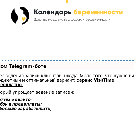
Календарь
беременности
Всё, что надо знать о родах и беременности
ном Telegram-боте
 без ведения записи клиентов никуда. Мало того, что нужно в
юджетный и оптимальный вариант:
сервис VisitTime.
бесплатно
.
торый упрощает ведение записей:
т им о визите;
бэк и предоплаты;
 больше зарабатывать;