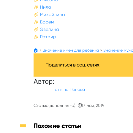
Нила
Михайлина
Ефрем
Эвелина
Ратмир
🏠
»
Значение имен для ребенка
»
Значение мужс
Поделиться в соц. сетях
Автор:
Татьяна Попова
Статью дополнил (а): ⏱17 мая, 2019
Похожие статьи