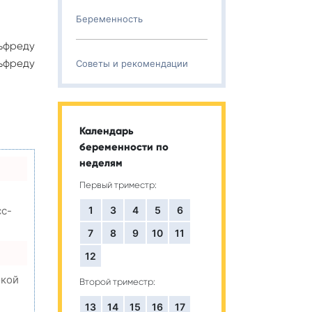
Беременность
ьфреду
ьфреду
Советы и рекомендации
Календарь
беременности по
неделям
Первый триместр:
1
3
4
5
6
сс-
7
8
9
10
11
12
окой
Второй триместр:
13
14
15
16
17