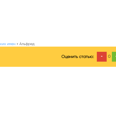
ких имен
»
Альфред
-
0
Оценить статью: