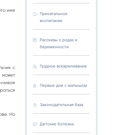
это имя
Пренатальное
воспитание
Рассказы о родах и
беременности
Грудное вскармливание
льчик с
н может
нчивая
Первые дни с малышом
араться
Законодательная база
ове. Но
Детские болезни