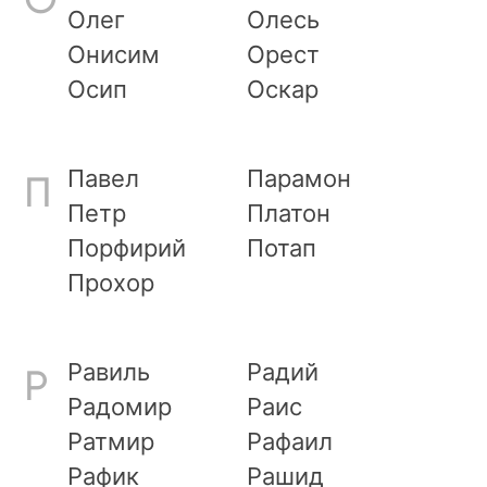
О
Олег
Олесь
Онисим
Орест
Осип
Оскар
Павел
Парамон
П
Петр
Платон
Порфирий
Потап
Прохор
Равиль
Радий
Р
Радомир
Раис
Ратмир
Рафаил
Рафик
Рашид