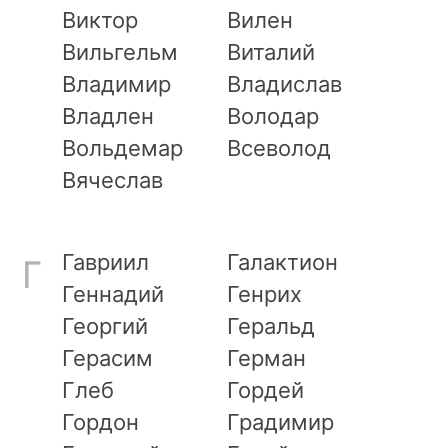
Виктор
Вилен
Вильгельм
Виталий
Владимир
Владислав
Владлен
Володар
Вольдемар
Всеволод
Вячеслав
Гавриил
Галактион
Г
Геннадий
Генрих
Георгий
Геральд
Герасим
Герман
Глеб
Гордей
Гордон
Градимир