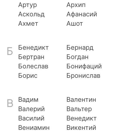
Артур
Архип
Аскольд
Афанасий
Ахмет
Ашот
Бенедикт
Бернард
Б
Бертран
Богдан
Болеслав
Бонифаций
Борис
Бронислав
Вадим
Валентин
В
Валерий
Вальтер
Василий
Венедикт
Вениамин
Викентий