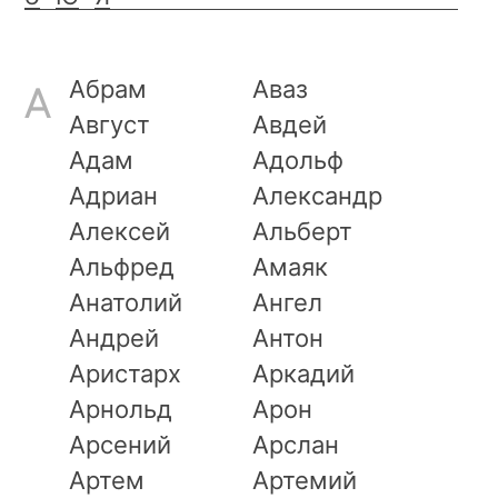
Абрам
Аваз
А
Август
Авдей
Адам
Адольф
Адриан
Александр
Алексей
Альберт
Альфред
Амаяк
Анатолий
Ангел
Андрей
Антон
Аристарх
Аркадий
Арнольд
Арон
Арсений
Арслан
Артем
Артемий