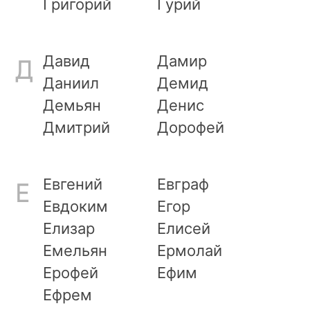
Григорий
Гурий
Давид
Дамир
Д
Даниил
Демид
Демьян
Денис
Дмитрий
Дорофей
Евгений
Евграф
Е
Евдоким
Егор
Елизар
Елисей
Емельян
Ермолай
Ерофей
Ефим
Ефрем