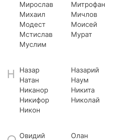
Мирослав
Митрофан
Михаил
Мичлов
Модест
Моисей
Мстислав
Мурат
Муслим
Назар
Назарий
Н
Натан
Наум
Никанор
Никита
Никифор
Николай
Никон
Овидий
Олан