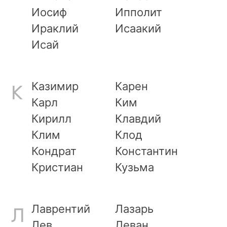
Иосиф
Ипполит
Ираклий
Исаакий
Исай
Казимир
Карен
К
Карл
Ким
Кирилл
Клавдий
Клим
Клод
Кондрат
Константин
Кристиан
Кузьма
Лаврентий
Лазарь
Л
Лев
Леван