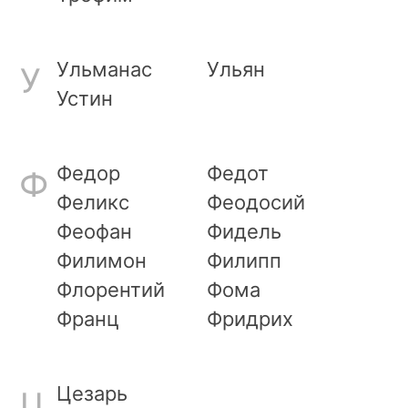
Ульманас
Ульян
У
Устин
Федор
Федот
Ф
Феликс
Феодосий
Феофан
Фидель
Филимон
Филипп
Флорентий
Фома
Франц
Фридрих
Цезарь
Ц