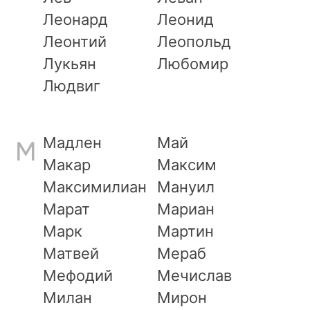
Леонард
Леонид
Леонтий
Леопольд
Лукьян
Любомир
Людвиг
Мадлен
Май
М
Макар
Максим
Максимилиан
Мануил
Марат
Мариан
Марк
Мартин
Матвей
Мераб
Мефодий
Мечислав
Милан
Мирон