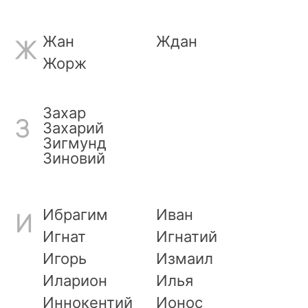
Жан
Ждан
Ж
Жорж
Захар
З
Захарий
Зигмунд
Зиновий
Ибрагим
Иван
И
Игнат
Игнатий
Игорь
Измаил
Иларион
Илья
Иннокентий
Ионос