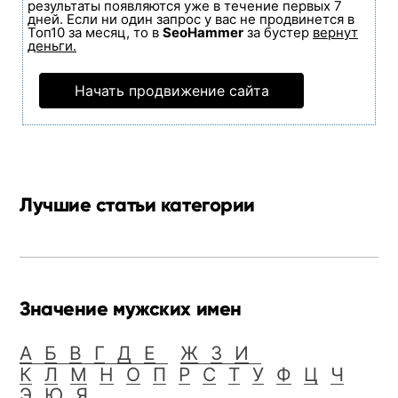
результаты появляются уже в течение первых 7
дней. Если ни один запрос у вас не продвинется в
Топ10 за месяц, то в
SeoHammer
за бустер
вернут
деньги.
Начать продвижение сайта
Лучшие статьи категории
Значение мужских имен
А
Б
В
Г
Д
Е
Ж
З
И
К
Л
М
Н
О
П
Р
С
Т
У
Ф
Ц
Ч
Э
Ю
Я