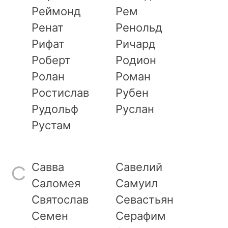
Реймонд
Рем
Ренат
Ренольд
Рифат
Ричард
Роберт
Родион
Ролан
Роман
Ростислав
Рубен
Рудольф
Руслан
Рустам
Савва
Савелий
С
Саломея
Самуил
Святослав
Севастьян
Семен
Серафим