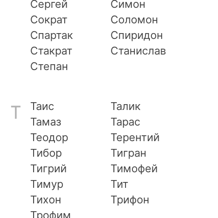
Сергей
Симон
Сократ
Соломон
Спартак
Спиридон
Стакрат
Станислав
Степан
Таис
Талик
Т
Тамаз
Тарас
Теодор
Терентий
Тибор
Тигран
Тигрий
Тимофей
Тимур
Тит
Тихон
Трифон
Трофим