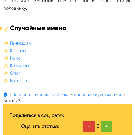
с другими именами поможет найти свою вторую
половинку.
Случайные имена
Геннадий
Юнона
Раис
Камилла
Олег
Виолетта
🏠
»
Значение имен для ребенка
»
Значение мужских имен
»
Виталий
Поделиться в соц. сетях
-
+
0
Оценить статью: