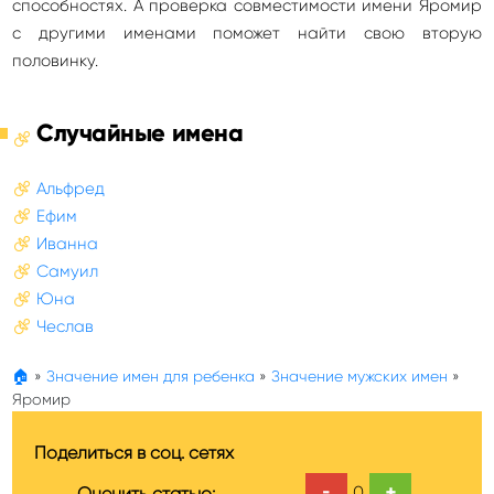
способностях. А проверка совместимости имени Яромир
с другими именами поможет найти свою вторую
половинку.
Случайные имена
Альфред
Ефим
Иванна
Самуил
Юна
Чеслав
🏠
»
Значение имен для ребенка
»
Значение мужских имен
»
Яромир
Поделиться в соц. сетях
-
+
0
Оценить статью: