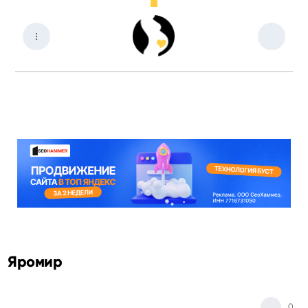
Яромир
0