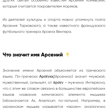
других святых особенно известен Арсений Коневский,
который считается покровителем моряков.
Из деятелей культуры и спорта можно упомянуть поэта
Арсения Тарковского, а также известного французского
футбольного тренера Арсена Венгера.
Что значит имя Арсений
➔
Значение имени Арсений объясняется из греческого
языка. По-гречески Αρσένιος(Арсениос) значит «мужской,
мужественный, сильный», от ἀρσεν – мужчина. Интересно,
что с этим же словом связано в большинстве европейских
языков название химического элемента мышьяка
(обозначается As, Arsenicum по-латыни). Например, в
украинском мышьяк называется «арсен», аналогично