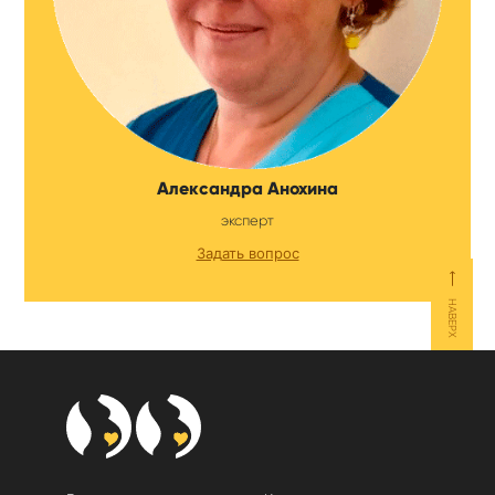
Александра Анохина
эксперт
Задать вопрос
⟵
НАВЕРХ