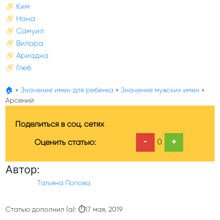
Ким
Нана
Самуил
Вилора
Ариадна
Глеб
🏠
»
Значение имен для ребенка
»
Значение мужских имен
»
Арсений
Поделиться в соц. сетях
-
+
0
Оценить статью:
Автор:
Татьяна Попова
Статью дополнил (а): ⏱17 мая, 2019