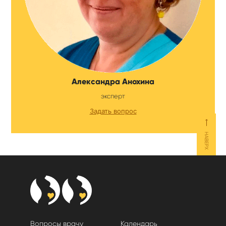
Александра Анохина
эксперт
Задать вопрос
⟵
НАВЕРХ
Вопросы врачу
Календарь