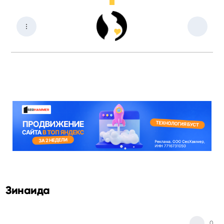
Зинаида
0