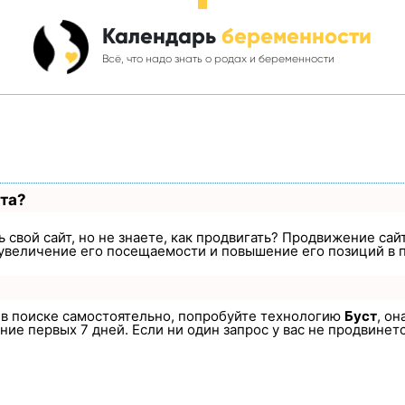
Календарь
беременности
Всё, что надо знать о родах и беременности
ста?
 свой сайт, но не знаете, как продвигать? Продвижение сайт
увеличение его посещаемости и повышение его позиций в 
а в поиске самостоятельно, попробуйте технологию
Буст
, он
ие первых 7 дней. Если ни один запрос у вас не продвинется