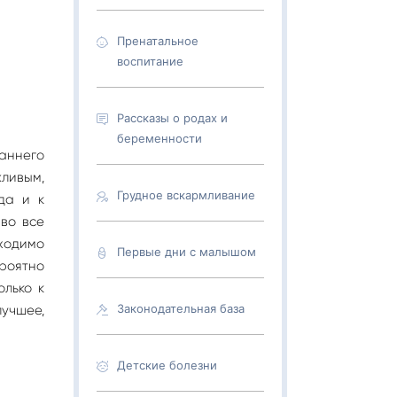
Пренатальное
воспитание
Рассказы о родах и
беременности
раннего
ливым,
Грудное вскармливание
да и к
 во все
бходимо
Первые дни с малышом
ероятно
олько к
Законодательная база
лучшее,
Детские болезни