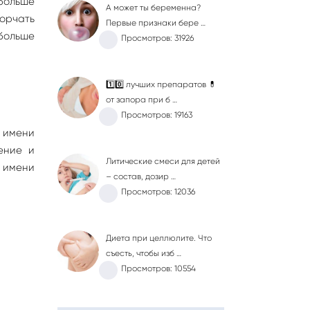
 больше
А может ты беременна?
горчать
Первые признаки бере …
больше
Просмотров: 31926
1️⃣0️⃣ лучших препаратов 💊
от запора при б …
Просмотров: 19163
 имени
ение и
Литические смеси для детей
и имени
– состав, дозир …
Просмотров: 12036
Диета при целлюлите. Что
съесть, чтобы изб …
Просмотров: 10554