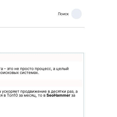
Поиск
а – это не просто процесс, а целый
поисковых системах.
а ускоряет продвижение в десятки раз, а
 в Топ10 за месяц, то в
SeoHammer
за