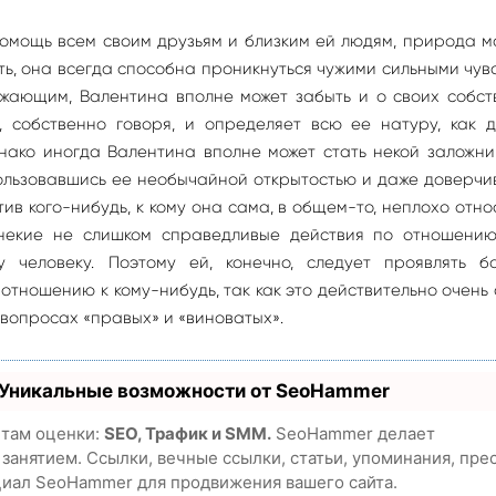
помощь всем своим друзьям и близким ей людям, природа 
ь, она всегда способна проникнуться чужими сильными чув
жающим, Валентина вполне может забыть и о своих собст
, собственно говоря, и определяет всю ее натуру, как д
нако иногда Валентина вполне может стать некой заложни
ользовавшись ее необычайной открытостью и даже доверчи
ив кого-нибудь, к кому она сама, в общем-то, неплохо отно
 некие не слишком справедливые действия по отношению
 человеку. Поэтому ей, конечно, следует проявлять б
отношению к кому-нибудь, так как это действительно очень
 вопросах «правых» и «виноватых».
 Уникальные возможности от SeoHammer
етам оценки:
SEO, Трафик и SMM.
SeoHammer делает
анятием. Ссылки, вечные ссылки, статьи, упоминания, пре
циал SeoHammer для продвижения вашего сайта.