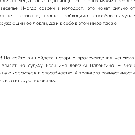
й жизни. Ведь в юные годы чаще всего юных мужчин все же
веселье. Иногда совсем в молодости это может сильно о
таки не произошло, просто необходимо попробовать чуть 
окружающим ее людям, да и к себе в этом мире так же.
! На сайте вы найдете историю происхождения женского
к влияет на судьбу. Если имя девочки Валентина — знач
ше о характере и способностях. А проверка совместимост
 свою вторую половинку.