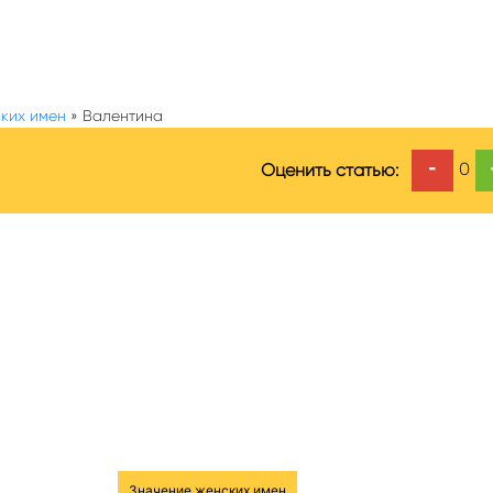
ких имен
»
Валентина
-
0
Оценить статью:
Значение женских имен