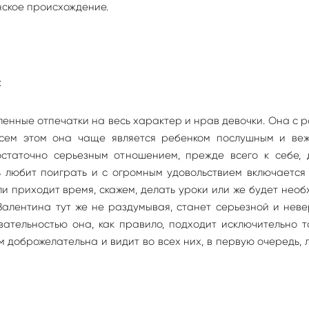
нское происхождение.
:
енные отпечатки на весь характер и нрав девочки. Она с 
всем этом она чаще является ребенком послушным и веж
остаточно серьезным отношением, прежде всего к себе, 
ь любит поиграть и с огромным удовольствием включается
и приходит время, скажем, делать уроки или же будет нео
Валентина тут же не раздумывая, станет серьезной и нев
ательностью она, как правило, подходит исключительно т
м доброжелательна и видит во всех них, в первую очередь, 