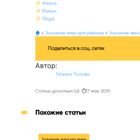
Алана
Роман
Лада
🏠
»
Значение имен для ребенка
»
Значение женс
Поделиться в соц. сетях
Автор:
Татьяна Попова
Статью дополнил (а): ⏱17 мая, 2019
Похожие статьи
Значение женских имен