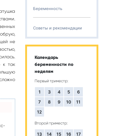
Беременность
матушка
ствами.
венных
Советы и рекомендации
обрую,
цей не
востью,
силась.
Календарь
 к так
беременности по
неделям
ольшую
 сложно
Первый триместр:
1
3
4
5
6
7
8
9
10
11
12
Второй триместр:
сс-
13
14
15
16
17