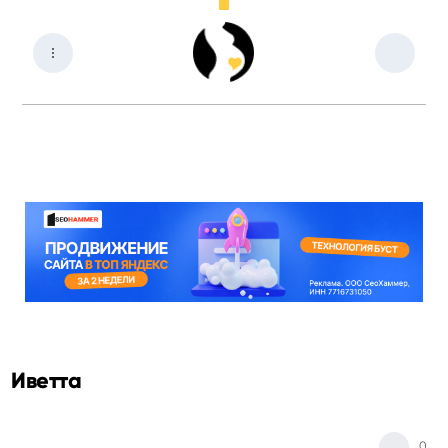
Иветта
0