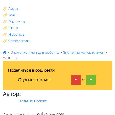
Аида
Зоя
Радомир
Нина
Ярослав
Флорентий
🏠
»
Значение имен для ребенка
»
Значение женских имен
»
Наталья
Поделиться в соц. сетях
-
+
0
Оценить статью:
Автор:
Татьяна Попова
Статью дополнил (а): ⏱17 мая, 2019