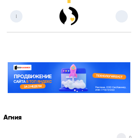
Агния
0