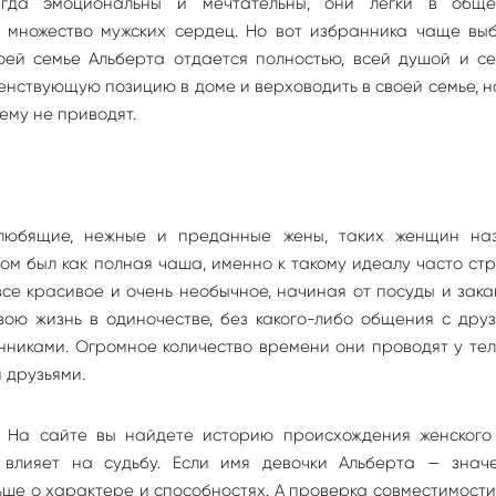
сегда эмоциональны и мечтательны, они легки в общ
т множество мужских сердец. Но вот избранника чаще вы
оей семье Альберта отдается полностью, всей душой и се
венствующую позицию в доме и верховодить в своей семье, 
шему не приводят.
 любящие, нежные и преданные жены, таких женщин на
м был как полная чаша, именно к такому идеалу часто ст
се красивое и очень необычное, начиная от посуды и зак
вою жизнь в одиночестве, без какого-либо общения с дру
нниками. Огромное количество времени они проводят у те
 друзьями.
! На сайте вы найдете историю происхождения женского
к влияет на судьбу. Если имя девочки Альберта — знач
ше о характере и способностях. А проверка совместимост