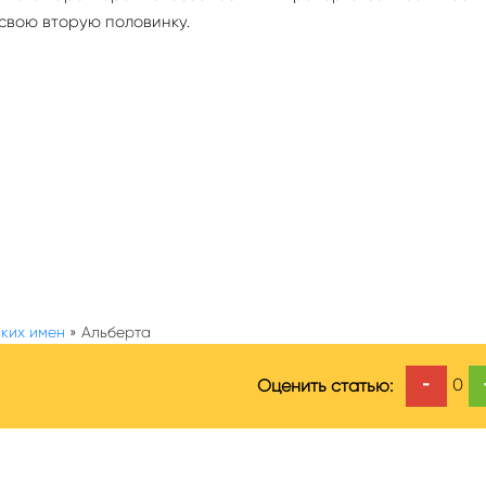
свою вторую половинку.
ких имен
»
Альберта
-
0
Оценить статью: