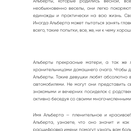
Альберты, которые родились весной, в
необыкновенно веселы, они легко покоряю
единожды и практически на всю жизнь. Св
Иногда Альберта может пытаться занять гла
всего, такие попытки, все, же, ни к чему хоро
Альберты прекрасные матери, а так же
хранительницами домашнего очага. Чтобы до
Альберты. Такие девушки любят абсолютно в
автомобилями. Не могут они представить с
знакомыми и вечерних посиделок с родстве
активно беседуя со своими многочисленными
Имя Альберта — пленительное и красивое
Альберта, узнаете, что оно значит и ка
расшифровка имени помогут узнать вам боль