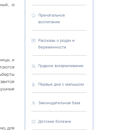
дный, а
Пренатальное
воспитание
Рассказы о родах и
беременности
ницы, и
Грудное вскармливание
таются
льберты
звитой
Первые дни с малышом
здушные
Законодательная база
Детские болезни
ию, для