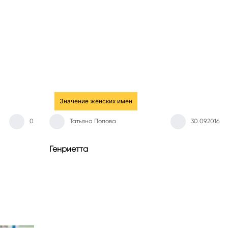
Значение женских имен
0
Татьяна Попова
30.09.2016
Генриетта