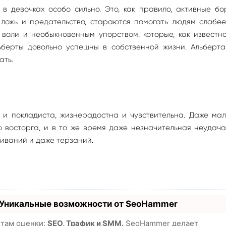
в девочках особо сильно. Это, как правило, активные б
 ложь и предательство, стараются помогать людям слабее
 воли и необыкновенным упорством, которые, как известн
ьберты довольно успешны в собственной жизни. Альберта
ать.
 и покладиста, жизнерадостна и чувствительна. Даже мал
 восторга, и в то же время даже незначительная неудач
иваний и даже терзаний.
 Уникальные возможности от SeoHammer
етам оценки:
SEO, Трафик и SMM.
SeoHammer делает