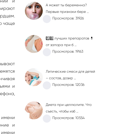
ении и
А может ты беременна?
бирают
Первые признаки бере …
рдцем.
Просмотров: 31926
но чаще
1️⃣0️⃣ лучших препаратов 💊
от запора при б …
Просмотров: 19163
зывают
ремятся
Литические смеси для детей
анчивая
– состав, дозир …
Просмотров: 12036
зьями и
лефона,
Диета при целлюлите. Что
съесть, чтобы изб …
 имени
Просмотров: 10554
ение и
и имени