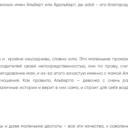
нских имен Альберт или Адальберт, де adal – это благоро
 и крайне неусидчивы, словно юла. Это маленькие проказ
родителей своей непосредственностью, они по праву, счи
егодование мам, и из-за этого зачастую именно с мамой А
ношения. Как правило, Альберта — девочка с очень ра
зличные истории и верит в них сама, и строит для себя во
ы и даже маленькие деспоты – все эти качества, к сожален