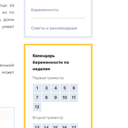
орцы за
Беременность
 их по
о, даны
 умеет
Советы и рекомендации
Календарь
беременности по
енький
неделям
а может
Первый триместр:
1
3
4
5
6
7
8
9
10
11
12
Второй триместр:
13
14
15
16
17