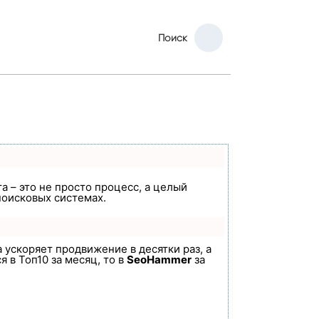
Поиск
а – это не просто процесс, а целый
поисковых системах.
а ускоряет продвижение в десятки раз, а
 в Топ10 за месяц, то в
SeoHammer
за