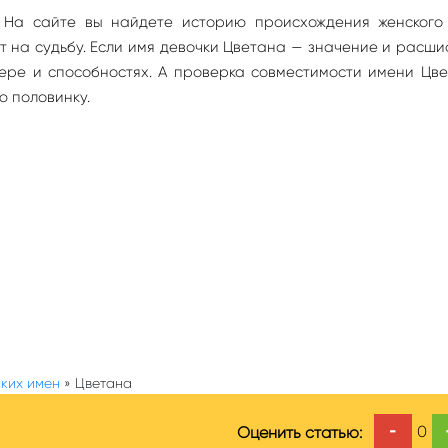
 На сайте вы найдете историю происхождения женского
яет на судьбу. Если имя девочки Цветана — значение и расш
ере и способностях. А проверка совместимости имени Цв
ю половинку.
ких имен
»
Цветана
-
0
Оценить статью: