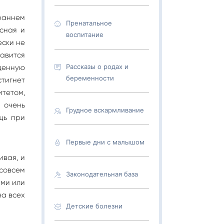
 раннем
Пренатальное
асная и
воспитание
ески не
равится
Рассказы о родах и
денную
беременности
стигнет
итетом,
 очень
Грудное вскармливание
щь при
Первые дни с малышом
ивая, и
 совсем
Законодательная база
ами или
на всех
Детские болезни