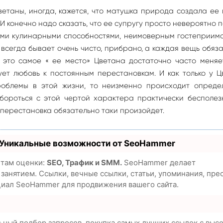
етаны, иногда, кажется, что матушка природа создала ее
 конечно надо сказать, что ее супругу просто невероятно п
ыми кулинарными способностями, неимоверным гостеприимс
 всегда бывает очень чисто, прибрано, а каждая вещь обяз
 это самое « ее место» Цветана достаточно часто меняе
ует любовь к постоянным перестановкам. И как только у 
роблемы в этой жизни, то неизменно происходит опреде
 бороться с этой чертой характера практически бесполез
перестановка обязательно таки произойдет.
 Уникальные возможности от SeoHammer
етам оценки:
SEO, Трафик и SMM.
SeoHammer делает
анятием. Ссылки, вечные ссылки, статьи, упоминания, пре
циал SeoHammer для продвижения вашего сайта.
ьный подбор запросов, покупка самых лучших ссылок с выс