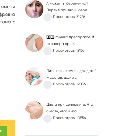
А может ты беременна?
 имени
Первые признаки бере …
ифровка
Просмотров: 31926
етана с
1️⃣0️⃣ лучших препаратов 💊
от запора при б …
Просмотров: 19163
Литические смеси для детей
– состав, дозир …
Просмотров: 12036
Диета при целлюлите. Что
съесть, чтобы изб …
Просмотров: 10554
+