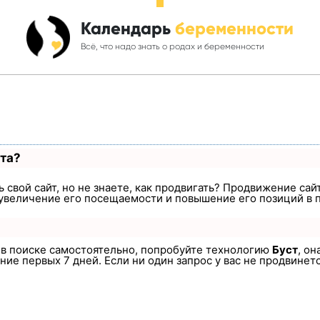
Календарь
беременности
Всё, что надо знать о родах и беременности
ста?
 свой сайт, но не знаете, как продвигать? Продвижение сайт
увеличение его посещаемости и повышение его позиций в 
а в поиске самостоятельно, попробуйте технологию
Буст
, он
ие первых 7 дней. Если ни один запрос у вас не продвинется