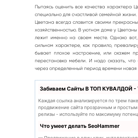
Пытаясь оценить все качества характера Цв
специально для счастливой семейной жизни. И
Цветана всегда славится своими прекрасн
хозяйственностью. В уютном доме у Цветаны
лежит именно на своем месте. Однако вот,
сильном характере, как правило, превалир
бывает плохое настроение, или скажем п
перестановка мебели. И надо сказать, что
через определенный период времени новая 
Забиваем Сайты В ТОП КУВАЛДОЙ -
Каждая ссылка анализируется по трем пак
продвижение сайта прозрачным и простым з
релизы - используйте по максимуму потен
Что умеет делать SeoHammer
— Продвижение в один клик, интеллектуал