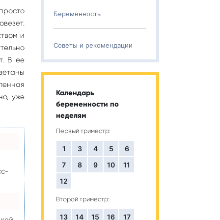
 просто
Беременность
овезет.
твом и
Советы и рекомендации
ательно
т. В ее
Цветаны
ленная
Календарь
но, уже
беременности по
неделям
Первый триместр:
1
3
4
5
6
7
8
9
10
11
сс-
12
Второй триместр:
13
14
15
16
17
окой