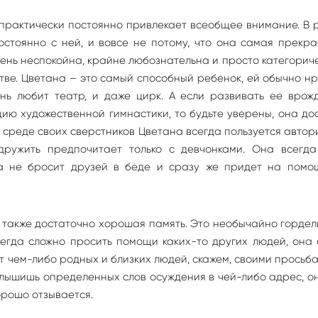
 практически постоянно привлекает всеобщее внимание. В
остоянно с ней, и вовсе не потому, что она самая прекр
очень неспокойна, крайне любознательна и просто категорич
стве. Цветана – это самый способный ребенок, ей обычно н
ень любит театр, и даже цирк. А если развивать ее врож
кцию художественной гимнастики, то будьте уверены, она до
в среде своих сверстников Цветана всегда пользуется автор
дружить предпочитает только с девчонками. Она всегда
да не бросит друзей в беде и сразу же придет на помо
 также достаточно хорошая память. Это необычайно гордел
егда сложно просить помощи каких-то других людей, она
ет чем-либо родных и близких людей, скажем, своими просьб
услышишь определенных слов осуждения в чей-либо адрес, о
орошо отзывается.